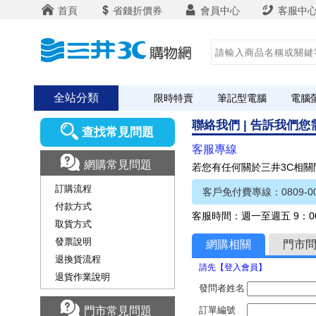
首頁
省錢折價券
會員中心
客服中
全站分類
限時特賣
筆記型電腦
電腦
聯絡我們 | 告訴我們
查找常見問題
客服專線
網購常見問題
若您有任何關於三井3C相
訂購流程
客戶免付費專線：0809-00
付款方式
客服時間：週一至週五 9：00
取貨方式
發票說明
網購相關
門市
退換貨流程
請先【登入會員】
退貨作業說明
發問者姓名
門市常見問題
訂單編號