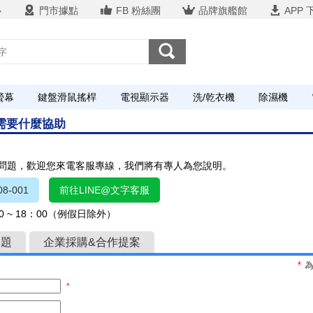
心
門市據點
FB 粉絲團
品牌旗艦館
APP 
螢幕
鍵盤滑鼠搖桿
電視顯示器
洗/乾衣機
除濕機
您需要什麼協助
關問題，歡迎您來電客服專線，我們將有專人為您說明。
8-001
前往LINE@文字客服
 ~ 18：00（例假日除外）
問題
企業採購&合作提案
*
*