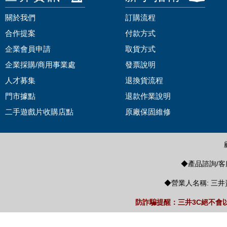
關於我們
訂購流程
合作提案
付款方式
企業會員申請
取貨方式
企業採購/商用事業處
發票說明
人才募集
退換貨流程
門市據點
退款作業說明
二手遊戲片收購店點
原廠保固維修
◆產品諮詢/客服
◆營業人名稱: 三井
防詐騙提醒：三井3C絕不會