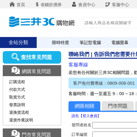
首頁
省錢折價券
會員中心
客服中心
全站分類
限時特賣
筆記型電腦
電腦螢幕
聯絡我們 | 告訴我們您需要
查找常見問題
客服專線
網購常見問題
若您有任何關於三井3C相關問題，
訂購流程
客戶免付費專線：0809-008-001
付款方式
客服時間：週一至週五 9：00 ~ 1
取貨方式
發票說明
網購相關
門市問題
退換貨流程
請先【登入會員】
退貨作業說明
發問者姓名
門市常見問題
訂單編號