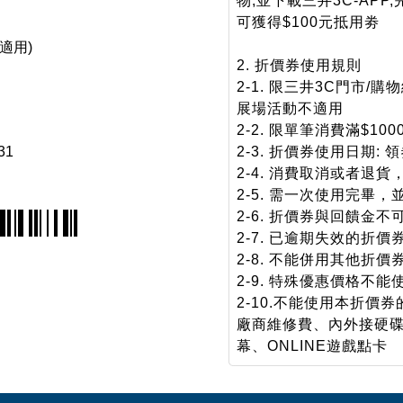
物,並下載三井3C-APP
可獲得$100元抵用劵
適用)
2. 折價券使用規則
2-1. 限三井3C門市/
展場活動不適用
2-2. 限單筆消費滿$1
31
2-3. 折價券使用日期: 
2-4. 消費取消或者退
2-5. 需一次使用完畢
2-6. 折價券與回饋金
2-7. 已逾期失效的折
2-8. 不能併用其他折價
2-9. 特殊優惠價格不能
2-10.不能使用本折價券
廠商維修費、內外接硬碟(
幕、ONLINE遊戲點卡