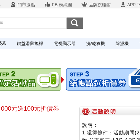
心
門市據點
FB 粉絲團
品牌旗艦館
APP 
螢幕
鍵盤滑鼠搖桿
電視顯示器
洗/乾衣機
除濕機
2,000元送100元折價券
說明：
1.獲得條件：活動期間(202