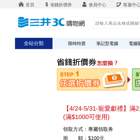
首頁
省錢折價券
會員中心
客服中
全站分類
限時特賣
筆記型電腦
電腦
【4/24-5/31-寵愛獻禮】滿
(滿$1000可使用)
領取方式：專屬領取券
面 額：$100元