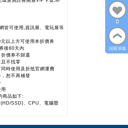
,完成會員註冊開通VIP卡號,即
0
購物網皆可使用,資訊展、電玩展等
000元以上方可使用本折價券
領券後60天內
貨，折價券不歸還
，並且不找零
不可同時使用及折抵官網運費
價券，恕不再補發
券
使用
的商品如下:
HD/SSD)、CPU、電腦螢