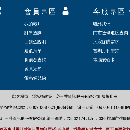
會員專區
客服專區
我的帳戶
聯絡我們
訂單查詢
門市送修進度查詢
回饋金說明
大宗採購需求
追蹤清單
當期月刊型錄
折價券查詢
電腦安心卡
會員須知
優惠碼兌換
顧客權益
|
隱私權政策
| Ⓒ三井資訊股份有限公司 版權所有
詢/客服專線：0809-008-001(服務時間：週一到週五09:00~18:00例
: 三井資訊股份有限公司 統一編號：23832174 地址：330 桃園市桃園
絕不會以電話或簡訊通知訂單/分期出錯、或變更付款方式，更不會要您前