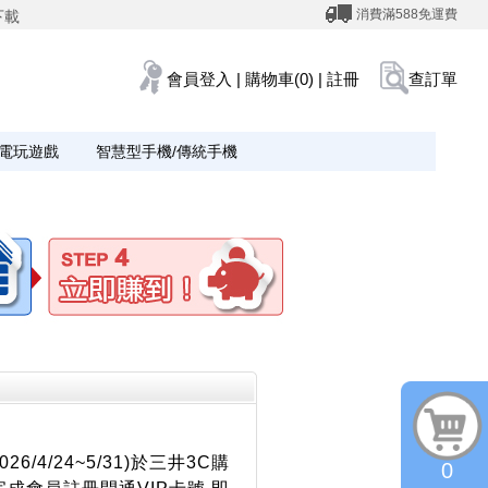
消費滿588免運費
下載
會員登入
|
購物車(0)
|
註冊
查訂單
電玩遊戲
智慧型手機/傳統手機
6/4/24~5/31)於三井3C購
0