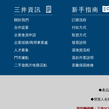
三井資訊
新手指南
關於我們
訂購流程
合作提案
付款方式
企業會員申請
取貨方式
企業採購/商用事業處
發票說明
人才募集
退換貨流程
門市據點
退款作業說明
二手遊戲片收購店點
原廠保固維修
◆產品諮
◆營業人名稱
防詐騙提醒：三井3C