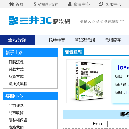
首頁
省錢折價券
會員中心
客服中心
全站分類
限時特賣
筆記型電腦
電腦螢幕
賣貴通報
新手上路
訂購流程
【QB
付款方式
取貨方式
編號：BC
退換貨流程
網路價
網址：
h
客服中心
門市據點
門市取貨
哪裡
隱私權保護
Email
聯絡我們