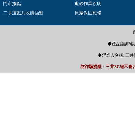
門市據點
退款作業說明
二手遊戲片收購店點
原廠保固維修
◆產品諮詢/客服
◆營業人名稱: 三井
防詐騙提醒：三井3C絕不會