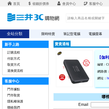
首頁
省錢折價券
會員中心
客服中心
全站分類
限時特賣
筆記型電腦
電腦螢幕
賣貴通報
新手上路
訂購流程
【伽利略
付款方式
取貨方式
編號：CL
退換貨流程
網路價
網址：
h
客服中心
門市據點
門市取貨
哪裡
隱私權保護
Email
聯絡我們