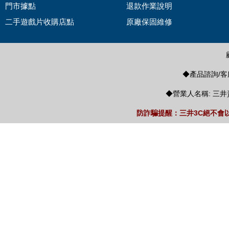
門市據點
退款作業說明
二手遊戲片收購店點
原廠保固維修
◆產品諮詢/客服
◆營業人名稱: 三井
防詐騙提醒：三井3C絕不會