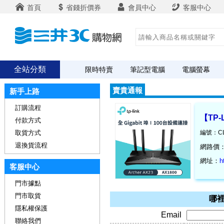
首頁
省錢折價券
會員中心
客服中心
全站分類
限時特賣
筆記型電腦
電腦螢幕
賣貴通報
新手上路
訂購流程
【TP-
付款方式
取貨方式
編號：CL
退換貨流程
網路價
網址：
h
客服中心
門市據點
門市取貨
哪裡
隱私權保護
Email
聯絡我們