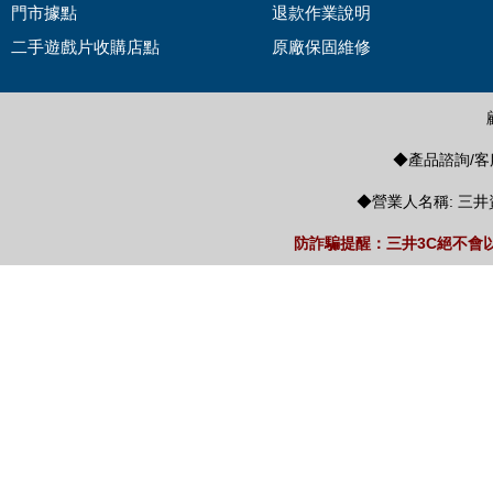
門市據點
退款作業說明
二手遊戲片收購店點
原廠保固維修
◆產品諮詢/客服
◆營業人名稱: 三井
防詐騙提醒：三井3C絕不會