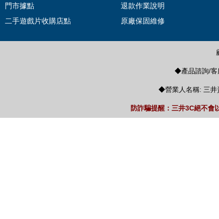
門市據點
退款作業說明
二手遊戲片收購店點
原廠保固維修
◆產品諮詢/客服
◆營業人名稱: 三井
防詐騙提醒：三井3C絕不會