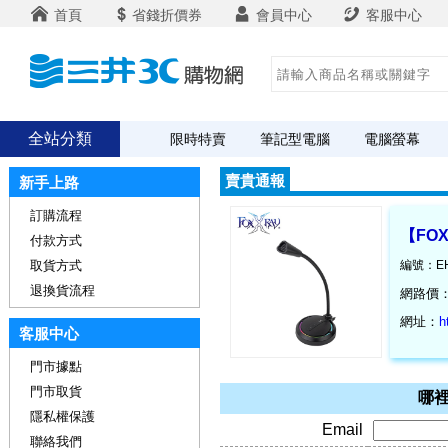
首頁
省錢折價券
會員中心
客服中心
全站分類
限時特賣
筆記型電腦
電腦螢幕
賣貴通報
新手上路
訂購流程
【FO
付款方式
取貨方式
編號：EH
退換貨流程
網路價
網址：
h
客服中心
門市據點
門市取貨
哪裡
隱私權保護
Email
聯絡我們