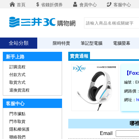
首頁
省錢折價券
會員中心
客服中心
全站分類
限時特賣
筆記型電腦
電腦螢幕
賣貴通報
新手上路
訂購流程
【Fox
付款方式
取貨方式
編號：EH
退換貨流程
網路價
網址：
h
客服中心
門市據點
門市取貨
哪裡
隱私權保護
Email
聯絡我們