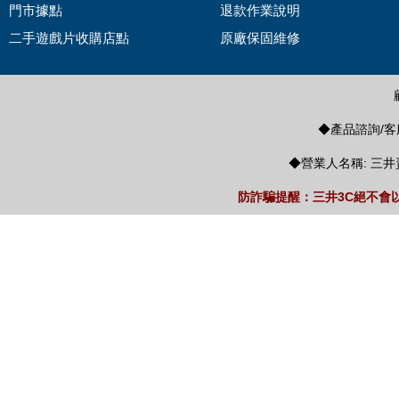
門市據點
退款作業說明
二手遊戲片收購店點
原廠保固維修
◆產品諮詢/客服
◆營業人名稱: 三井
防詐騙提醒：三井3C絕不會