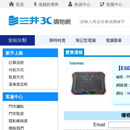
首頁
省錢折價券
會員中心
客服中心
全站分類
限時特賣
筆記型電腦
電腦螢幕
賣貴通報
新手上路
訂購流程
【ES
付款方式
取貨方式
編號：FN
退換貨流程
網路價
網址：
h
客服中心
門市據點
門市取貨
哪裡
隱私權保護
Email
聯絡我們