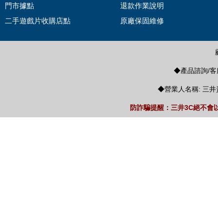
門市據點
退款作業說明
二手遊戲片收購店點
原廠保固維修
◆產品諮詢/客服
◆營業人名稱: 三井
防詐騙提醒：三井3C絕不會