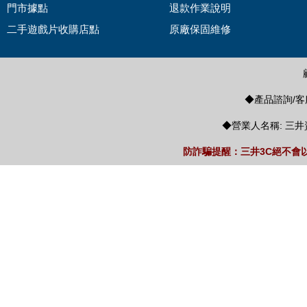
門市據點
退款作業說明
二手遊戲片收購店點
原廠保固維修
◆產品諮詢/客服
◆營業人名稱: 三井
防詐騙提醒：三井3C絕不會