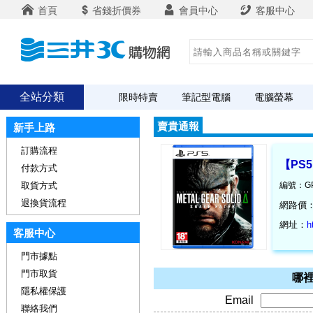
首頁
省錢折價券
會員中心
客服中心
全站分類
限時特賣
筆記型電腦
電腦螢幕
賣貴通報
新手上路
訂購流程
【PS
付款方式
取貨方式
編號：GP
退換貨流程
網路價
網址：
h
客服中心
門市據點
門市取貨
哪裡
隱私權保護
Email
聯絡我們