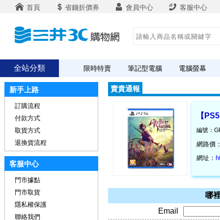
首頁
省錢折價券
會員中心
客服中心
全站分類
限時特賣
筆記型電腦
電腦螢幕
賣貴通報
新手上路
訂購流程
【PS
付款方式
取貨方式
編號：GP
退換貨流程
網路價
網址：
h
客服中心
門市據點
門市取貨
哪裡
隱私權保護
Email
聯絡我們