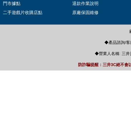
門市據點
退款作業說明
二手遊戲片收購店點
原廠保固維修
◆產品諮詢/客服
◆營業人名稱: 三井
防詐騙提醒：三井3C絕不會