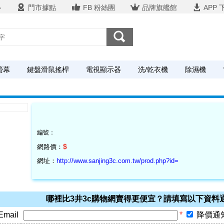
心
門市據點
FB 粉絲團
品牌旗艦館
APP 
螢幕
鍵盤滑鼠搖桿
電視顯示器
洗/乾衣機
除濕機
編號：
$
網路價：
網址：
http://www.sanjing3c.com.tw/prod.php?id=
哪裡比3井3c購物網賣得更便宜？請填寫以下資料
Email
*
降價通