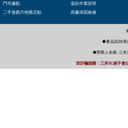
門市據點
退款作業說明
二手遊戲片收購店點
原廠保固維修
◆產品諮詢/客服
◆營業人名稱: 三井
防詐騙提醒：三井3C絕不會