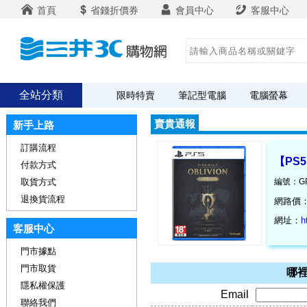
首頁
省錢折價券
會員中心
客服中心
全站分類
限時特賣
筆記型電腦
電腦螢幕
賣貴通報
新手上路
訂購流程
【PS
付款方式
取貨方式
編號：GP
退換貨流程
網路價
網址：
h
客服中心
門市據點
門市取貨
哪裡
隱私權保護
Email
聯絡我們