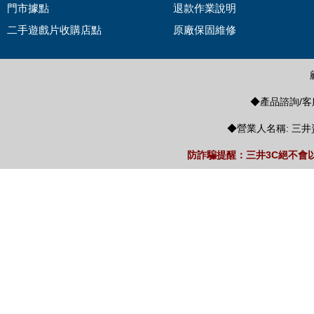
門市據點
退款作業說明
二手遊戲片收購店點
原廠保固維修
◆產品諮詢/客服
◆營業人名稱: 三井
防詐騙提醒：三井3C絕不會