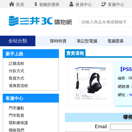
首頁
省錢折價券
會員中心
客服中心
全站分類
限時特賣
筆記型電腦
電腦螢幕
賣貴通報
新手上路
訂購流程
【PS5
付款方式
取貨方式
編號：GP
退換貨流程
網路價
網址：
h
客服中心
門市據點
門市取貨
哪裡
隱私權保護
Email
聯絡我們