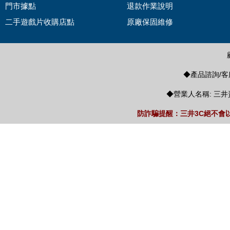
門市據點
退款作業說明
二手遊戲片收購店點
原廠保固維修
◆產品諮詢/客服
◆營業人名稱: 三井
防詐騙提醒：三井3C絕不會