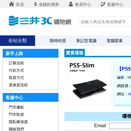
首頁
省錢折價券
會員中心
客服中心
全站分類
限時特賣
筆記型電腦
電腦螢幕
賣貴通報
新手上路
訂購流程
【PS
付款方式
取貨方式
編號：GP
退換貨流程
網路價
網址：
h
客服中心
門市據點
門市取貨
哪裡
隱私權保護
Email
聯絡我們