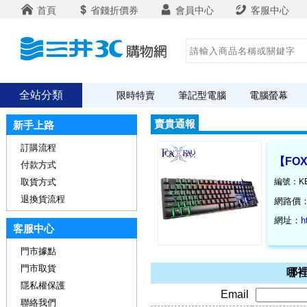
首頁
省錢折價券
會員中心
客服中心
全站分類
限時特賣
筆記型電腦
電腦螢幕
賣貴通報
新手上路
訂購流程
【FO
付款方式
取貨方式
編號：KE
退換貨流程
網路價
網址：
h
客服中心
門市據點
門市取貨
哪裡
隱私權保護
Email
聯絡我們