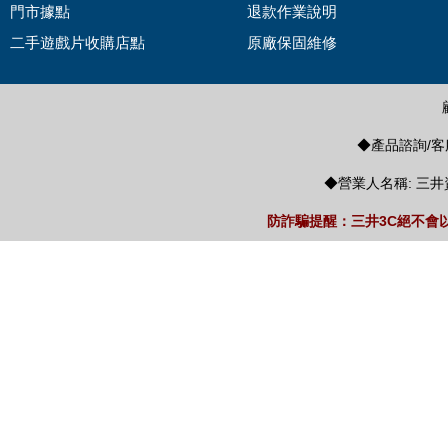
門市據點
退款作業說明
二手遊戲片收購店點
原廠保固維修
◆產品諮詢/客服
◆營業人名稱: 三井
防詐騙提醒：三井3C絕不會