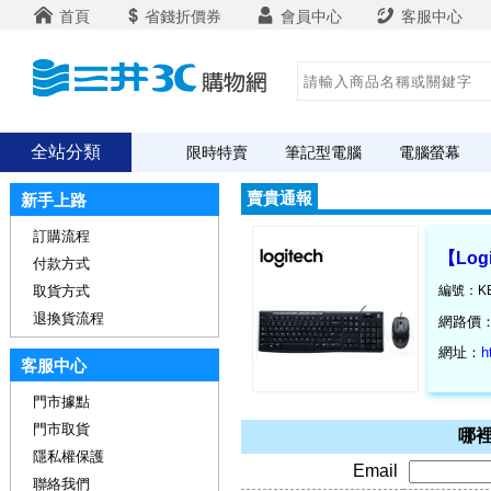
首頁
省錢折價券
會員中心
客服中心
全站分類
限時特賣
筆記型電腦
電腦螢幕
賣貴通報
新手上路
訂購流程
【Log
付款方式
取貨方式
編號：KE
退換貨流程
網路價
網址：
h
客服中心
門市據點
門市取貨
哪裡
隱私權保護
Email
聯絡我們