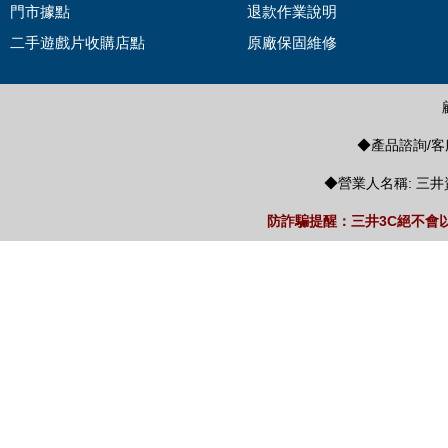
門市據點
退款作業說明
二手遊戲片收購店點
原廠保固維修
◆產品諮詢/客服
◆營業人名稱: 三井
防詐騙提醒：三井3C絕不會