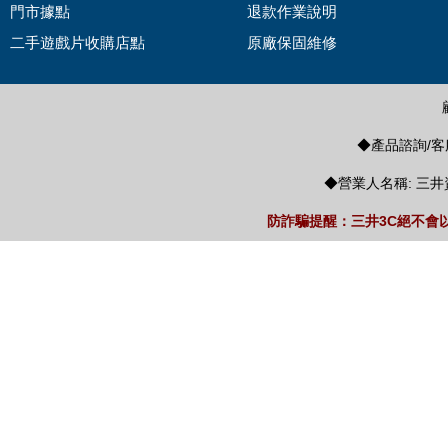
門市據點
退款作業說明
二手遊戲片收購店點
原廠保固維修
◆產品諮詢/客服
◆營業人名稱: 三井
防詐騙提醒：三井3C絕不會