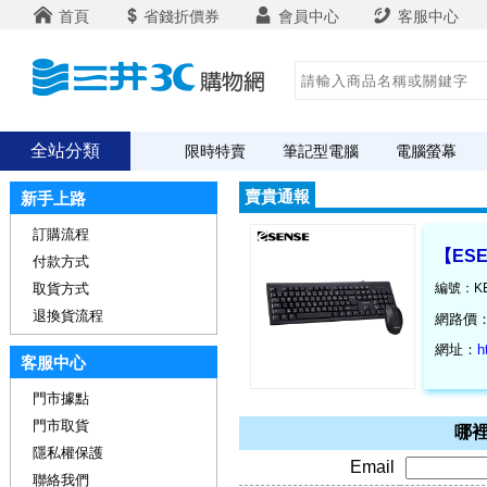
首頁
省錢折價券
會員中心
客服中心
全站分類
限時特賣
筆記型電腦
電腦螢幕
賣貴通報
新手上路
訂購流程
【ESE
付款方式
取貨方式
編號：KE
退換貨流程
網路價
網址：
h
客服中心
門市據點
門市取貨
哪裡
隱私權保護
Email
聯絡我們