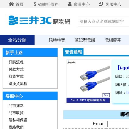
首頁
省錢折價券
會員中心
客服中心
全站分類
限時特賣
筆記型電腦
電腦螢幕
賣貴通報
新手上路
訂購流程
【i-g
付款方式
取貨方式
編號：LC
退換貨流程
網路價
網址：
h
客服中心
門市據點
門市取貨
哪裡
隱私權保護
Email
聯絡我們