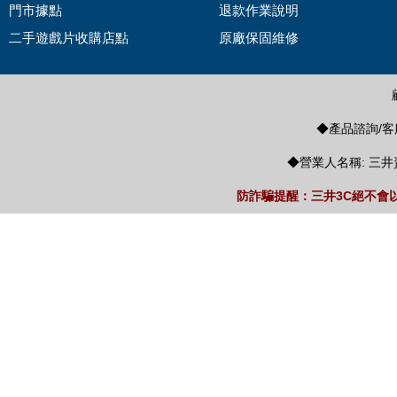
門市據點
退款作業說明
二手遊戲片收購店點
原廠保固維修
◆產品諮詢/客服
◆營業人名稱: 三井
防詐騙提醒：三井3C絕不會