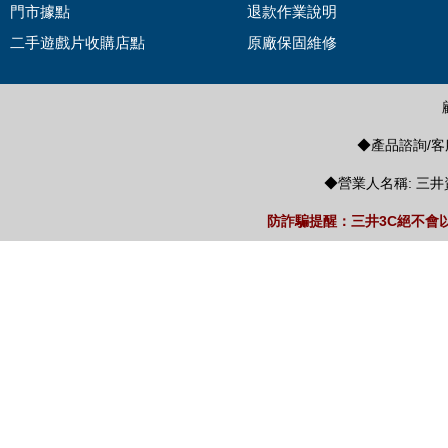
門市據點
退款作業說明
二手遊戲片收購店點
原廠保固維修
◆產品諮詢/客服
◆營業人名稱: 三井
防詐騙提醒：三井3C絕不會