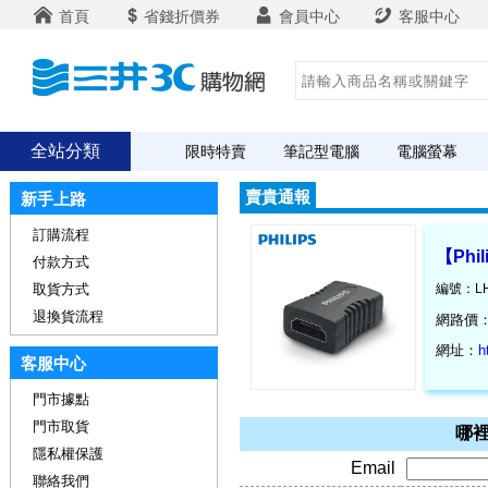
首頁
省錢折價券
會員中心
客服中心
全站分類
限時特賣
筆記型電腦
電腦螢幕
賣貴通報
新手上路
訂購流程
【Phi
付款方式
取貨方式
編號：LH
退換貨流程
網路價
網址：
h
客服中心
門市據點
門市取貨
哪裡
隱私權保護
Email
聯絡我們