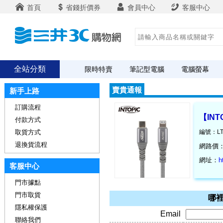
首頁
省錢折價券
會員中心
客服中心
全站分類
限時特賣
筆記型電腦
電腦螢幕
賣貴通報
新手上路
訂購流程
【INT
付款方式
取貨方式
編號：LT
退換貨流程
網路價
網址：
h
客服中心
門市據點
門市取貨
哪裡
隱私權保護
Email
聯絡我們