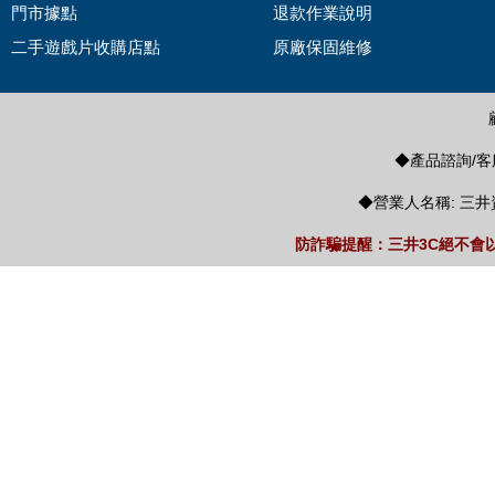
門市據點
退款作業說明
二手遊戲片收購店點
原廠保固維修
◆產品諮詢/客服
◆營業人名稱: 三井
防詐騙提醒：三井3C絕不會