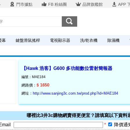
心
門市據點
FB 粉絲團
品牌旗艦館
APP 
螢幕
鍵盤滑鼠搖桿
電視顯示器
洗/乾衣機
除濕機
【Hawk 浩客】G600 多功能數位雷射簡報器
編號：MAE184
1650
$
網路價：
網址：
http://www.sanjing3c.com.tw/prod.php?id=MAE184
哪裡比3井3c購物網賣得更便宜？請填寫以下資料
Email
*
降價通