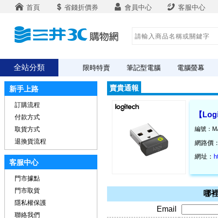
首頁
省錢折價券
會員中心
客服中心
全站分類
限時特賣
筆記型電腦
電腦螢幕
賣貴通報
新手上路
訂購流程
【Log
付款方式
取貨方式
編號：MA
退換貨流程
網路價
網址：
h
客服中心
門市據點
門市取貨
哪裡
隱私權保護
Email
聯絡我們