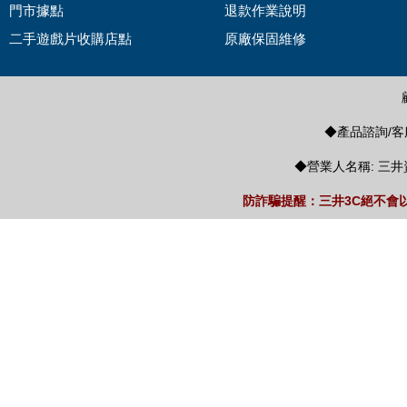
門市據點
退款作業說明
二手遊戲片收購店點
原廠保固維修
◆產品諮詢/客服
◆營業人名稱: 三井
防詐騙提醒：三井3C絕不會