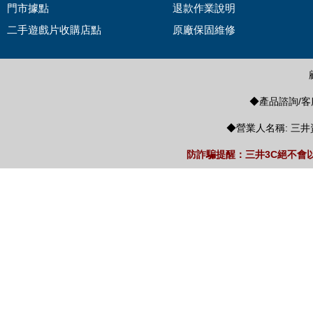
門市據點
退款作業說明
二手遊戲片收購店點
原廠保固維修
◆產品諮詢/客服
◆營業人名稱: 三井
防詐騙提醒：三井3C絕不會