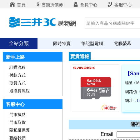
首頁
省錢折價券
會員中心
客服中心
全站分類
限時特賣
筆記型電腦
電腦螢幕
賣貴通報
新手上路
訂購流程
【SanD
付款方式
取貨方式
編號：ME
退換貨流程
網路價
網址：
h
客服中心
門市據點
門市取貨
哪裡
隱私權保護
Email
聯絡我們