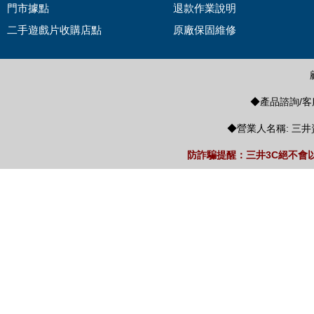
門市據點
退款作業說明
二手遊戲片收購店點
原廠保固維修
◆產品諮詢/客服
◆營業人名稱: 三井
防詐騙提醒：三井3C絕不會