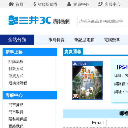
首頁
省錢折價券
會員中心
客服中心
全站分類
限時特賣
筆記型電腦
電腦螢幕
賣貴通報
新手上路
訂購流程
【PS
付款方式
取貨方式
編號：PS
退換貨流程
網路價
網址：
h
客服中心
門市據點
門市取貨
哪裡
隱私權保護
Email
聯絡我們