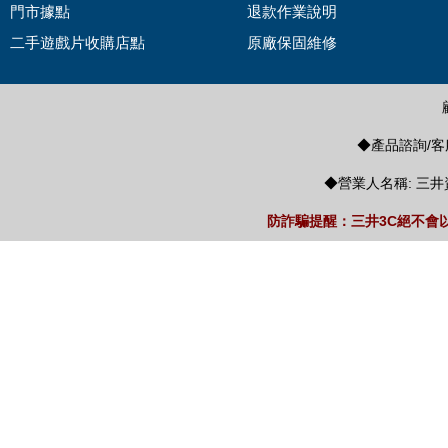
門市據點
退款作業說明
二手遊戲片收購店點
原廠保固維修
◆產品諮詢/客服
◆營業人名稱: 三井
防詐騙提醒：三井3C絕不會