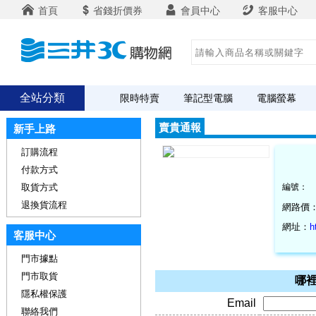
首頁
省錢折價券
會員中心
客服中心
全站分類
限時特賣
筆記型電腦
電腦螢幕
賣貴通報
新手上路
訂購流程
付款方式
取貨方式
編號：
退換貨流程
網路價
網址：
h
客服中心
門市據點
門市取貨
哪裡
隱私權保護
Email
聯絡我們