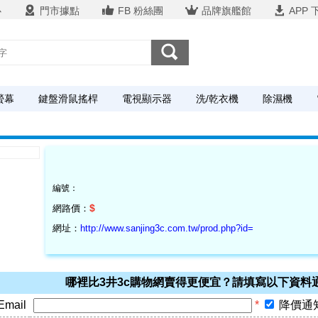
心
門市據點
FB 粉絲團
品牌旗艦館
APP 
螢幕
鍵盤滑鼠搖桿
電視顯示器
洗/乾衣機
除濕機
編號：
$
網路價：
網址：
http://www.sanjing3c.com.tw/prod.php?id=
哪裡比3井3c購物網賣得更便宜？請填寫以下資料
Email
*
降價通