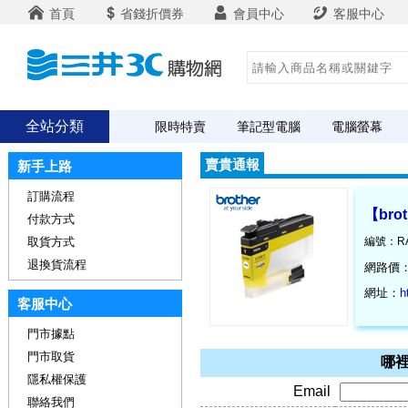
首頁
省錢折價券
會員中心
客服中心
全站分類
限時特賣
筆記型電腦
電腦螢幕
賣貴通報
新手上路
訂購流程
【bro
付款方式
取貨方式
編號：RA
退換貨流程
網路價
網址：
h
客服中心
門市據點
門市取貨
哪裡
隱私權保護
Email
聯絡我們