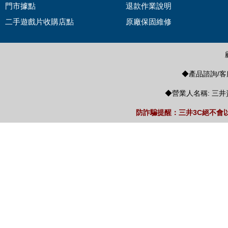
門市據點
退款作業說明
二手遊戲片收購店點
原廠保固維修
◆產品諮詢/客服
◆營業人名稱: 三井
防詐騙提醒：三井3C絕不會