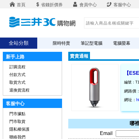
首頁
省錢折價券
會員中心
客服中心
全站分類
限時特賣
筆記型電腦
電腦螢幕
賣貴通報
新手上路
訂購流程
【ESE
付款方式
取貨方式
編號：T1
退換貨流程
網路價
網址：
h
客服中心
門市據點
門市取貨
哪裡
隱私權保護
Email
聯絡我們