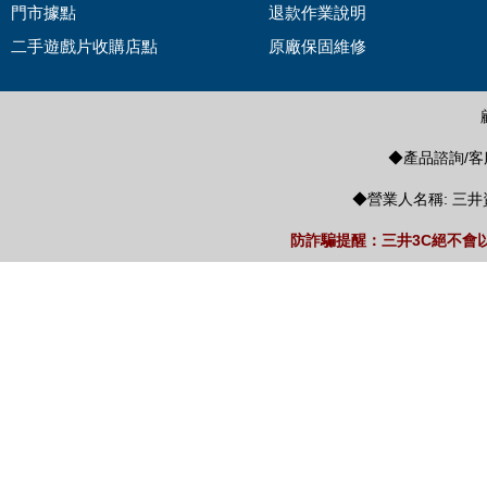
門市據點
退款作業說明
二手遊戲片收購店點
原廠保固維修
◆產品諮詢/客服
◆營業人名稱: 三井
防詐騙提醒：三井3C絕不會