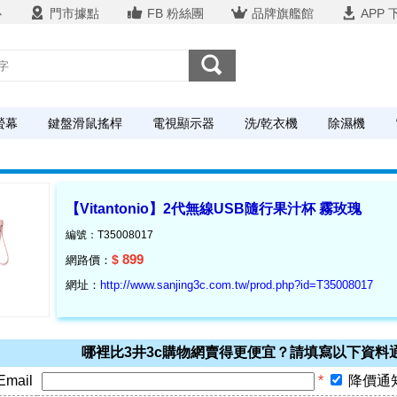
心
門市據點
FB 粉絲團
品牌旗艦館
APP 
螢幕
鍵盤滑鼠搖桿
電視顯示器
洗/乾衣機
除濕機
【Vitantonio】2代無線USB隨行果汁杯 霧玫瑰
編號：T35008017
899
$
網路價：
網址：
http://www.sanjing3c.com.tw/prod.php?id=T35008017
哪裡比3井3c購物網賣得更便宜？請填寫以下資料
Email
*
降價通