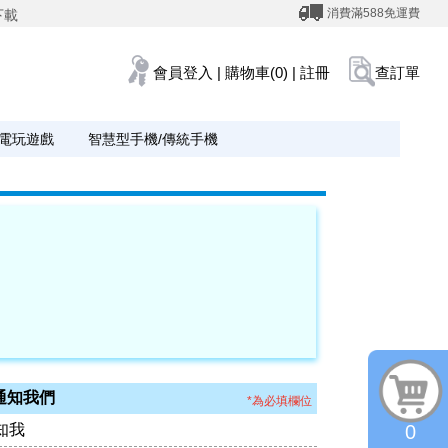
消費滿588免運費
下載
會員登入
|
購物車(0)
|
註冊
查訂單
電玩遊戲
智慧型手機/傳統手機
通知我們
*為必填欄位
知我
0