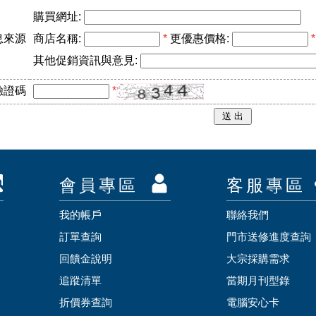
購買網址:
息來源
商店名稱:
*
更優惠價格:
*
其他促銷資訊與意見:
驗證碼
*
會員專區
客服專區
我的帳戶
聯絡我們
訂單查詢
門市送修進度查詢
回饋金說明
大宗採購需求
追蹤清單
當期月刊型錄
折價券查詢
電腦安心卡