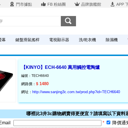
心
門市據點
FB 粉絲團
品牌旗艦館
APP 
螢幕
鍵盤滑鼠搖桿
電視顯示器
洗/乾衣機
除濕機
【KINYO】ECH-6640 萬用觸控電陶爐
編號：TECH6640
1480
$
網路價：
網址：
http://www.sanjing3c.com.tw/prod.php?id=TECH6640
哪裡比3井3c購物網賣得更便宜？請填寫以下資料
Email
*
降價通