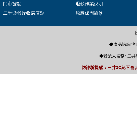
門市據點
退款作業說明
二手遊戲片收購店點
原廠保固維修
◆產品諮詢/客服
◆營業人名稱: 三井
防詐騙提醒：三井3C絕不會