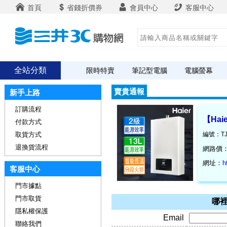
首頁
省錢折價券
會員中心
客服中心
全站分類
限時特賣
筆記型電腦
電腦螢幕
賣貴通報
新手上路
訂購流程
【Ha
付款方式
取貨方式
編號：TJ
退換貨流程
網路價
網址：
h
客服中心
門市據點
門市取貨
哪裡
隱私權保護
Email
聯絡我們