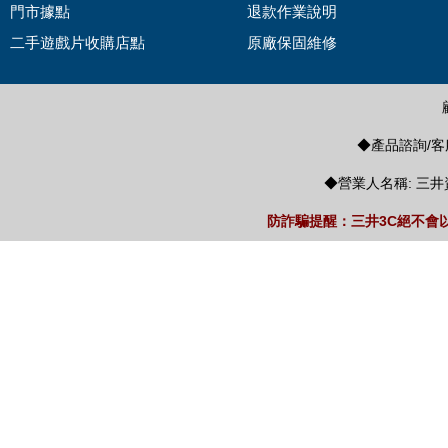
門市據點
退款作業說明
二手遊戲片收購店點
原廠保固維修
◆產品諮詢/客服
◆營業人名稱: 三井
防詐騙提醒：三井3C絕不會