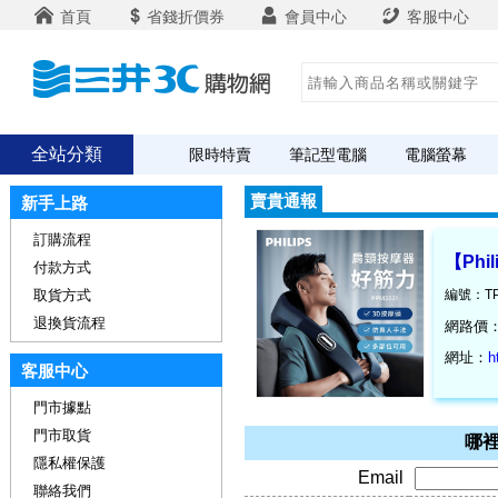
首頁
省錢折價券
會員中心
客服中心
全站分類
限時特賣
筆記型電腦
電腦螢幕
賣貴通報
新手上路
訂購流程
【Ph
付款方式
取貨方式
編號：TP
退換貨流程
網路價
網址：
h
客服中心
門市據點
門市取貨
哪裡
隱私權保護
Email
聯絡我們