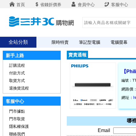
首頁
省錢折價券
會員中心
客服中心
全站分類
限時特賣
筆記型電腦
電腦螢幕
賣貴通報
新手上路
訂購流程
【Phi
付款方式
取貨方式
編號：TT
退換貨流程
網路價
網址：
h
客服中心
門市據點
門市取貨
哪裡
隱私權保護
Email
聯絡我們