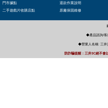
門市據點
退款作業說明
二手遊戲片收購店點
原廠保固維修
◆產品諮詢/客服
◆營業人名稱: 三井
防詐騙提醒：三井3C絕不會