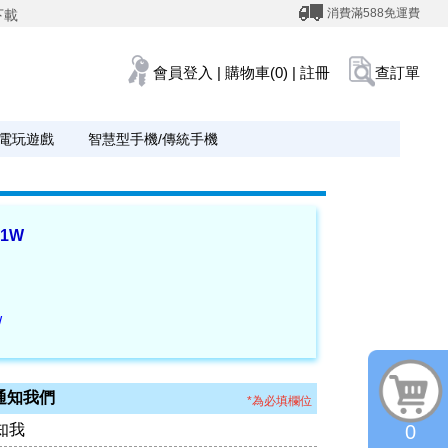
消費滿588免運費
下載
會員登入
|
購物車(0)
|
註冊
查訂單
電玩遊戲
智慧型手機/傳統手機
1W
W
通知我們
*為必填欄位
知我
0