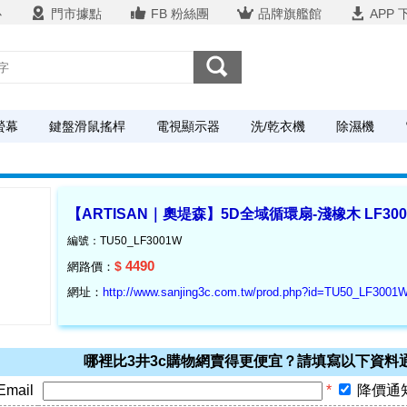
心
門市據點
FB 粉絲團
品牌旗艦館
APP 
螢幕
鍵盤滑鼠搖桿
電視顯示器
洗/乾衣機
除濕機
【ARTISAN｜奧堤森】5D全域循環扇-淺橡木 LF300
編號：TU50_LF3001W
4490
$
網路價：
網址：
http://www.sanjing3c.com.tw/prod.php?id=TU50_LF3001
哪裡比3井3c購物網賣得更便宜？請填寫以下資料
Email
*
降價通