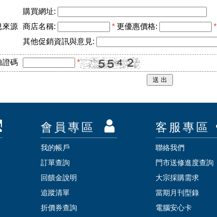
購買網址:
息來源
商店名稱:
*
更優惠價格:
*
其他促銷資訊與意見:
驗證碼
*
會員專區
客服專區
我的帳戶
聯絡我們
訂單查詢
門市送修進度查詢
回饋金說明
大宗採購需求
追蹤清單
當期月刊型錄
折價券查詢
電腦安心卡