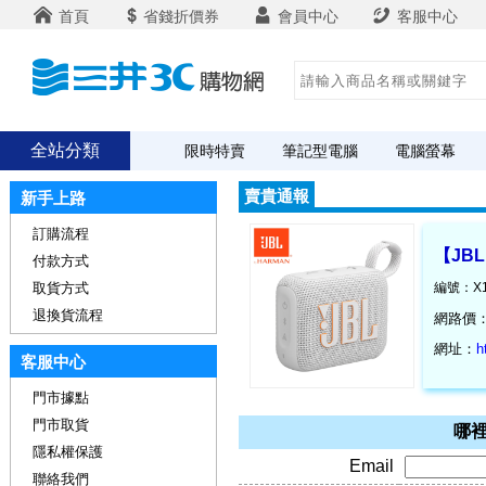
首頁
省錢折價券
會員中心
客服中心
全站分類
限時特賣
筆記型電腦
電腦螢幕
賣貴通報
新手上路
訂購流程
【JB
付款方式
取貨方式
編號：X1
退換貨流程
網路價
網址：
h
客服中心
門市據點
門市取貨
哪裡
隱私權保護
Email
聯絡我們