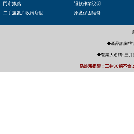
門市據點
退款作業說明
二手遊戲片收購店點
原廠保固維修
◆產品諮詢/客服
◆營業人名稱: 三井
防詐騙提醒：三井3C絕不會