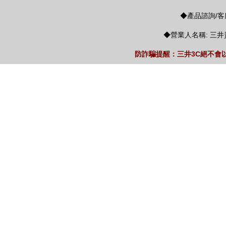
◆產品諮詢/客服
◆營業人名稱: 三井
防詐騙提醒：三井3C絕不會