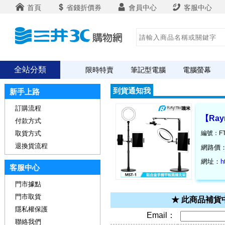
首頁
省錢折價券
會員中心
客服中心
全站分類
限時特賣
筆記型電腦
電腦螢幕
到貨通知我
新手上路
訂購流程
【Ra
付款方式
取貨方式
編號：FT
退換貨流程
網路價
網址：
h
客服中心
門市據點
門市取貨
★ 此商品補
隱私權保護
Email：
聯絡我們