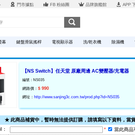
心
門市據點
FB 粉絲團
品牌旗艦館
APP 
螢幕
鍵盤滑鼠搖桿
電視顯示器
洗/乾衣機
除濕機
【NS Switch】任天堂 原廠周邊 AC變壓器/充電器
編號：NS035
990
$
網路價：
網址：
http://www.sanjing3c.com.tw/prod.php?id=NS035
★ 此商品補貨中，暫時無法提供訂購，請填寫以下資料，當
il：
*
當此商品