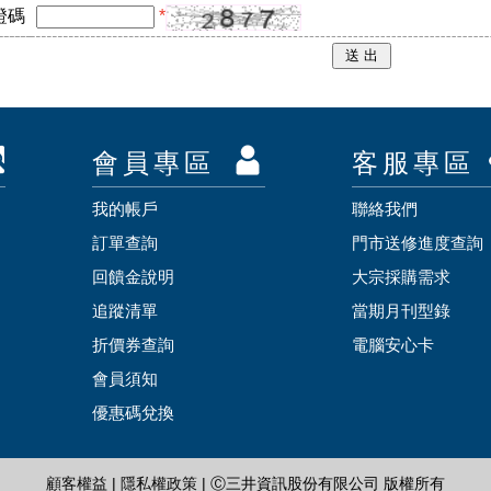
證碼
*
會員專區
客服專區
我的帳戶
聯絡我們
訂單查詢
門市送修進度查詢
回饋金說明
大宗採購需求
追蹤清單
當期月刊型錄
折價券查詢
電腦安心卡
會員須知
優惠碼兌換
顧客權益
|
隱私權政策
| Ⓒ三井資訊股份有限公司 版權所有