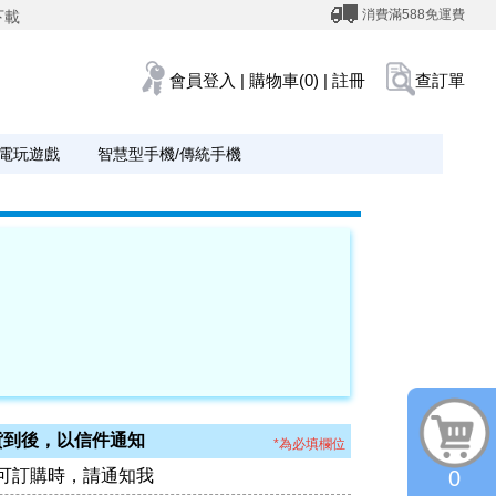
消費滿588免運費
下載
會員登入
|
購物車(0)
|
註冊
查訂單
電玩遊戲
智慧型手機/傳統手機
貨到後，以信件通知
*為必填欄位
可訂購時，請通知我
0