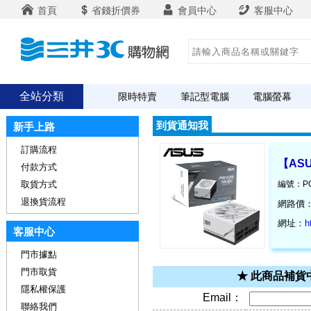
首頁
省錢折價券
會員中心
客服中心
全站分類
限時特賣
筆記型電腦
電腦螢幕
到貨通知我
新手上路
訂購流程
【ASU
付款方式
取貨方式
編號：PO
退換貨流程
網路價
網址：
h
客服中心
門市據點
門市取貨
★ 此商品補
隱私權保護
Email：
聯絡我們