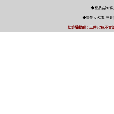
◆產品諮詢/客服
◆營業人名稱: 三井
防詐騙提醒：三井3C絕不會