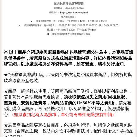
※ 以上商品介紹規格與原廠贈品依各品牌官網公告為主，本商品頁訊
息僅供參考，若原廠修改規格或贈品活動內容，詳細內容請查閱各品
牌官網。以原廠規格所公布資料為準，如有變更，將不另行通知。
★7天猶豫期非試用期，7天內尚未決定是否購買本商品，切勿拆封與
破壞原廠外盒包裝。
★商品一經拆封或使用，等同商品價值已受損，僅能以福利品出售，
若非商品本身瑕疵而需退換貨，
須收取價值損失之費用(回復原狀、
整新費、安裝配送費等，約商品售價的10~30%不等之費用)
，請先確
認訂購商品無誤，再行開機/使用，以免影響您的權利，祝您購物順
心。
(如原廠判定為人為損壞，本公司有權拒絕退換貨申請)
★若因產品故障要退換貨商品，必須為無髒汙、無損傷之狀態且包裝
完整（含商品主機、包裝內外盒不得刮傷破損，配件/隨附文件與贈品
不得缺件）。