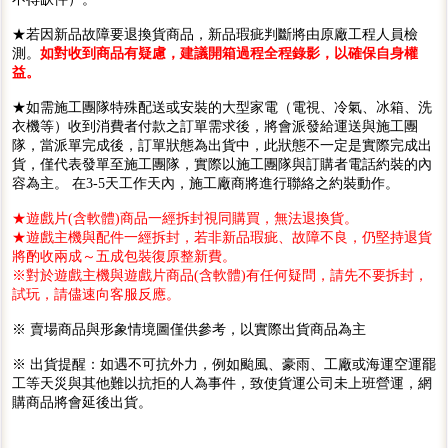
★若因新品故障要退換貨商品，新品瑕疵判斷將由原廠工程人員檢
測。
如對收到商品有疑慮，建議開箱過程全程錄影，以確保自身權
益。
★如需施工團隊特殊配送或安裝的大型家電（電視、冷氣、冰箱、洗
衣機等）收到消費者付款之訂單需求後，將會派發給運送與施工團
隊，當派單完成後，訂單狀態為出貨中，此狀態不一定是實際完成出
貨，僅代表發單至施工團隊，實際以施工團隊與訂購者電話約裝的內
容為主。 在3-5天工作天內，施工廠商將進行聯絡之約裝動作。
★遊戲片(含軟體)商品一經拆封視同購買，無法退換貨。
★遊戲主機與配件一經拆封，若非新品瑕疵、故障不良，仍堅持退貨
將酌收兩成～五成包裝復原整新費。
※對於遊戲主機與遊戲片商品(含軟體)有任何疑問，請先不要拆封，
試玩，請儘速向客服反應。
※ 賣場商品與形象情境圖僅供參考，以實際出貨商品為主
※ 出貨提醒：如遇不可抗外力，例如颱風、豪雨、工廠或海運空運罷
工等天災與其他難以抗拒的人為事件，致使貨運公司未上班營運，網
購商品將會延後出貨。