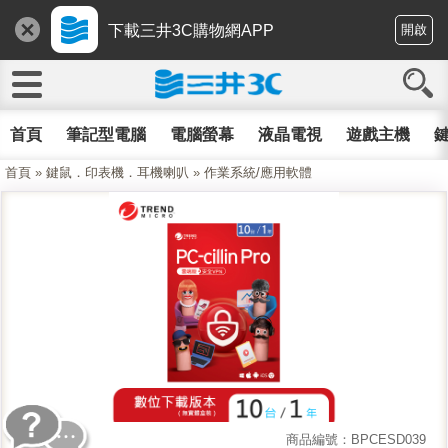
下載三井3C購物網APP
開啟
首頁
筆記型電腦
電腦螢幕
液晶電視
遊戲主機
鍵
首頁
»
鍵鼠．印表機．耳機喇叭
»
作業系統/應用軟體
商品編號：BPCESD039