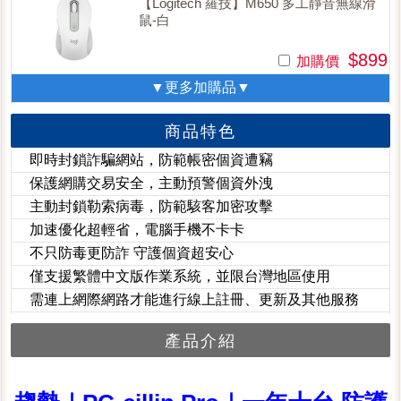
【Logitech 羅技】M650 多工靜音無線滑
鼠-白
$899
加購價
▼更多加購品▼
商品特色
即時封鎖詐騙網站，防範帳密個資遭竊
保護網購交易安全，主動預警個資外洩
主動封鎖勒索病毒，防範駭客加密攻擊
加速優化超輕省，電腦手機不卡卡
不只防毒更防詐 守護個資超安心
僅支援繁體中文版作業系統，並限台灣地區使用
需連上網際網路才能進行線上註冊、更新及其他服務
產品介紹