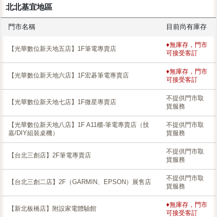
北北基宜地區
門市名稱
目前尚有庫存
♦無庫存，門市
【光華數位新天地五店】1F筆電專賣店
可接受客訂
♦無庫存，門市
【光華數位新天地六店】1F宏碁筆電專賣店
可接受客訂
不提供門市取
【光華數位新天地七店】1F微星專賣店
貨服務
【光華數位新天地八店】1F A11櫃-筆電專賣店（技
不提供門市取
嘉/DIY組裝桌機）
貨服務
不提供門市取
【台北三創店】2F筆電專賣店
貨服務
不提供門市取
【台北三創二店】2F（GARMIN、EPSON）展售店
貨服務
♦無庫存，門市
【新北板橋店】附設家電體驗館
可接受客訂