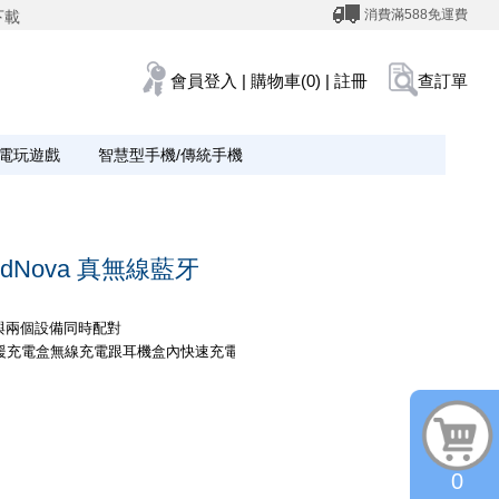
消費滿588免運費
下載
會員登入
|
購物車(0)
|
註冊
查訂單
電玩遊戲
智慧型手機/傳統手機
eedNova 真無線藍牙
式與兩個設備同時配對
支援充電盒無線充電跟耳機盒內快速充電
0