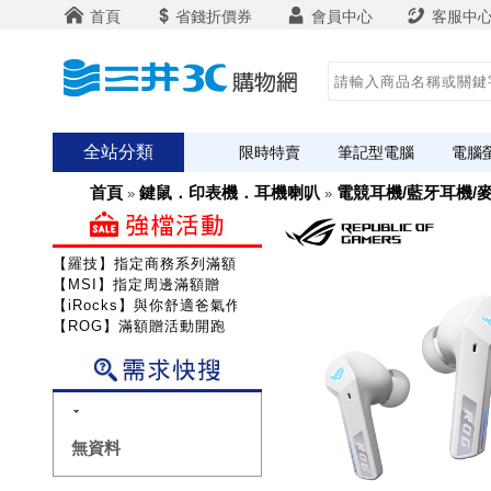
首頁
省錢折價券
會員中心
客服中
全站分類
限時特賣
筆記型電腦
電腦
首頁
鍵鼠．印表機．耳機喇叭
電競耳機/藍牙耳機/
»
»
【羅技】指定商務系列滿額送咖啡
【MSI】指定周邊滿額贈
【iRocks】與你舒適爸氣作戰!
【ROG】滿額贈活動開跑
無資料