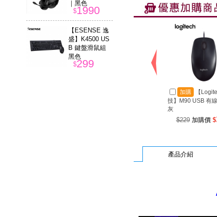
｜黑色
1990
$
【ESENSE 逸
盛】K4500 US
B 鍵盤滑鼠組
黑色
299
$
加購
【Logit
技】M90 USB 有
灰
$229
加購價
$
產品介紹