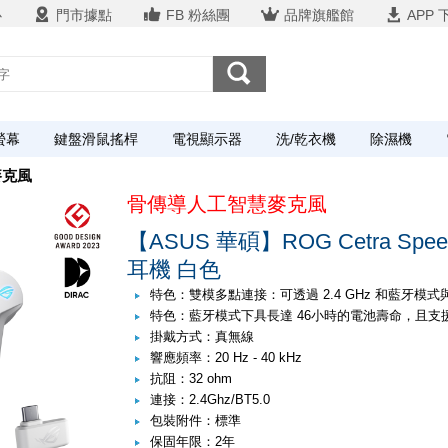
心
門市據點
FB 粉絲團
品牌旗艦館
APP 
螢幕
鍵盤滑鼠搖桿
電視顯示器
洗/乾衣機
除濕機
麥克風
骨傳導人工智慧麥克風
【ASUS 華碩】ROG Cetra Sp
耳機 白色
特色：雙模多點連接：可透過 2.4 GHz 和藍牙模
特色：藍牙模式下具長達 46小時的電池壽命，且
掛戴方式：真無線
響應頻率：20 Hz - 40 kHz
抗阻：32 ohm
連接：2.4Ghz/BT5.0
包裝附件：標準
保固年限：2年