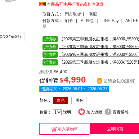
本商品可使用折價券或其他優惠
取貨方式：
門市取貨
|
宅配
付款方式：
刷卡
| Pi 錢包
| LINE Pay
| AFTEE
期
接受24家銀行
折價券
【2026第三季新朋友註冊禮，滿8000折$20
折價券
【2026第三季新朋友註冊禮，滿3000折$80
折價券
【2026第三季新朋友註冊禮，滿2000折$50
折價券
【2026第三季新朋友註冊禮，滿800折$20元
網路價
$6,490
4,990
促銷價
$
回饋金$10(
說明
)
優惠期間：
2026-08-01 ~ 2026-08-31
顏色：
白色
黑色
數量：
說明
加入追蹤
賣貴通報
加入購物車
立即購買