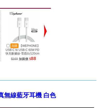
加購
【WEPHONE】
加購
【SANJING 三
加
USB-C to USB-C 60W PD
井】1A3C 100W 氮化鎵充
井】RP
快充數據線-雪霜白/120cm
電器 黑色
源 100
88
899
$169
加購價
$
$1699
加購價
$
$99
va 真無線藍牙耳機 白色