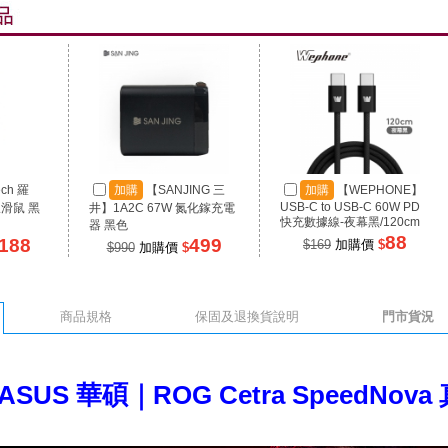
ech 羅
加購
【SANJING 三
加購
【WEPHONE】
USB-C to USB-C 60W PD
線滑鼠 黑
井】1A2C 67W 氮化鎵充電
快充數據線-夜幕黑/120cm
器 黑色
88
188
499
$169
加購價
$
$990
加購價
$
商品規格
保固及退換貨說明
門市貨況
ASUS 華碩｜ROG Cetra SpeedNo