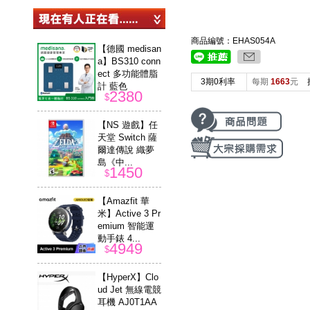
商品編號：EHAS054A
【德國 medisan
a】BS310 conn
ect 多功能體脂
3期0利率
每期
1663
元
計 藍色
2380
$
【NS 遊戲】任
天堂 Switch 薩
爾達傳說 織夢
島《中...
1450
$
【Amazfit 華
米】Active 3 Pr
emium 智能運
動手錶 4...
4949
$
【HyperX】Clo
ud Jet 無線電競
耳機 AJ0T1AA