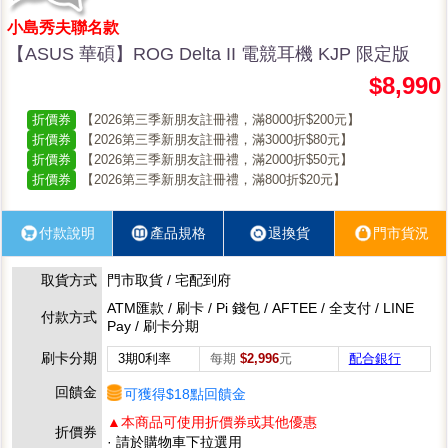
小島秀夫聯名款
【ASUS 華碩】ROG Delta II 電競耳機 KJP 限定版
$8,990
折價券
【2026第三季新朋友註冊禮，滿8000折$200元】
折價券
【2026第三季新朋友註冊禮，滿3000折$80元】
折價券
【2026第三季新朋友註冊禮，滿2000折$50元】
折價券
【2026第三季新朋友註冊禮，滿800折$20元】
付款說明
產品規格
退換貨
門市貨況
取貨方式
門市取貨 / 宅配到府
ATM匯款 / 刷卡 / Pi 錢包 / AFTEE / 全支付 / LINE
付款方式
Pay / 刷卡分期
刷卡分期
3期0利率
每期
$2,996
元
配合銀行
回饋金
可獲得$18點回饋金
▲本商品可使用折價券或其他優惠
折價券
· 請於購物車下拉選用