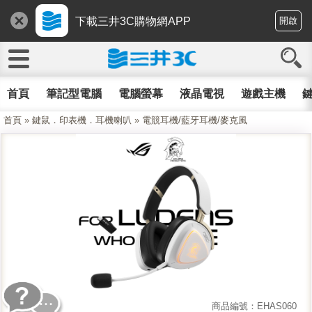
下載三井3C購物網APP
開啟
首頁
筆記型電腦
電腦螢幕
液晶電視
遊戲主機
鍵
首頁
»
鍵鼠．印表機．耳機喇叭
»
電競耳機/藍牙耳機/麥克風
商品編號：EHAS060