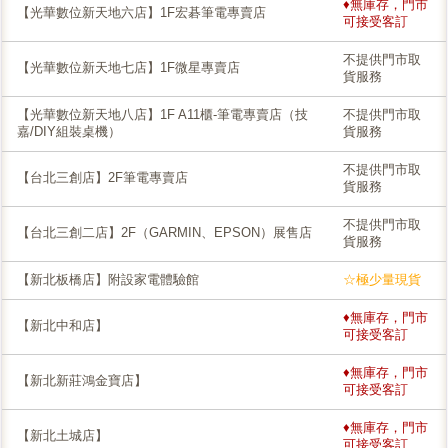
♦無庫存，門市
【光華數位新天地六店】1F宏碁筆電專賣店
可接受客訂
不提供門市取
【光華數位新天地七店】1F微星專賣店
貨服務
【光華數位新天地八店】1F A11櫃-筆電專賣店（技
不提供門市取
嘉/DIY組裝桌機）
貨服務
不提供門市取
【台北三創店】2F筆電專賣店
貨服務
不提供門市取
【台北三創二店】2F（GARMIN、EPSON）展售店
貨服務
【新北板橋店】附設家電體驗館
☆極少量現貨
♦無庫存，門市
【新北中和店】
可接受客訂
♦無庫存，門市
【新北新莊鴻金寶店】
可接受客訂
♦無庫存，門市
【新北土城店】
可接受客訂