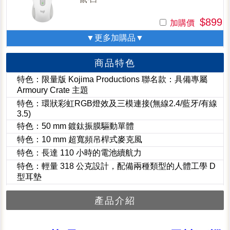
$899
加購價
▼更多加購品▼
商品特色
特色：限量版 Kojima Productions 聯名款：具備專屬
Armoury Crate 主題
特色：環狀彩虹RGB燈效及三模連接(無線2.4/藍牙/有線
3.5)
特色：50 mm 鍍鈦振膜驅動單體
特色：10 mm 超寬頻吊桿式麥克風
特色：長達 110 小時的電池續航力
特色：輕量 318 公克設計，配備兩種類型的人體工學 D
型耳墊
產品介紹