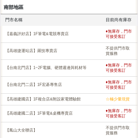
南部地區
門市名稱
目前尚有庫存
♦無庫存，門市
【嘉義評好店】1F筆電&電競專賣店
可接受客訂
不提供門市取
【高雄捷運站店】羅技專賣店
貨服務
♦無庫存，門市
【台南北門店】1~2F電腦、硬體週邊與耗材等
可接受客訂
♦無庫存，門市
【台南北門二店】1F宏碁專售店
可接受客訂
【高雄建國店】1F複合店&附設家電體驗館
☆極少量現貨
♦無庫存，門市
【高雄建國二店】1F筆電&桌機專賣店
可接受客訂
不提供門市取
【鳳山大全聯店】
貨服務