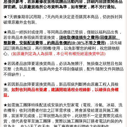
息僅供參考，若原廠修改規格或贈品活動內容，詳細內容請查閱各品
牌官網。以原廠規格所公布資料為準，如有變更，將不另行通知。
★7天猶豫期非試用期，7天內尚未決定是否購買本商品，切勿拆封與
破壞原廠外盒包裝。
★商品一經拆封或使用，等同商品價值已受損，僅能以福利品出售，
若非商品本身瑕疵而需退換貨，
須收取價值損失之費用(回復原狀、
整新費、安裝配送費等，約商品售價的10~30%不等之費用)
，請先確
認訂購商品無誤，再行開機/使用，以免影響您的權利，祝您購物順
心。
(如原廠判定為人為損壞，本公司有權拒絕退換貨申請)
★若因產品故障要退換貨商品，必須為無髒汙、無損傷之狀態且包裝
完整（含商品主機、包裝內外盒不得刮傷破損，配件/隨附文件與贈品
不得缺件）。
★若因新品故障要退換貨商品，新品瑕疵判斷將由原廠工程人員檢
測。
如對收到商品有疑慮，建議開箱過程全程錄影，以確保自身權
益。
★如需施工團隊特殊配送或安裝的大型家電（電視、冷氣、冰箱、洗
衣機等）收到消費者付款之訂單需求後，將會派發給運送與施工團
隊，當派單完成後，訂單狀態為出貨中，此狀態不一定是實際完成出
貨，僅代表發單至施工團隊，實際以施工團隊與訂購者電話約裝的內
容為主。 在3-5天工作天內，施工廠商將進行聯絡之約裝動作。