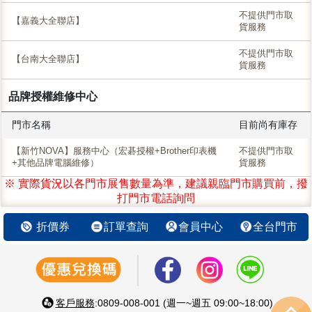
不提供門市取
【嘉義大全聯店】
貨服務
不提供門市取
【台南大全聯店】
貨服務
品牌授權維修中心
門市名稱
目前尚有庫存
【新竹NOVA】服務中心（宏碁授權+Brother印表機
不提供門市取
+其他品牌電腦維修）
貨服務
※ 實際貨況以各門市展售數量為準，建議親臨門市購買前，撥
打門市電話詢問
折價券
訂單查詢
會員中心
全台門市
客戶服務
:0809-008-001 (週一~週五 09:00~18:00)