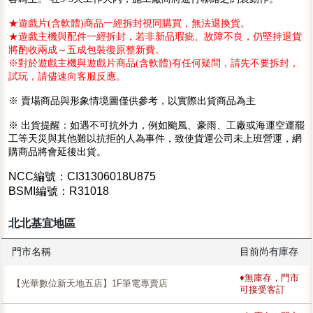
★遊戲片(含軟體)商品一經拆封視同購買，無法退換貨。
★遊戲主機與配件一經拆封，若非新品瑕疵、故障不良，仍堅持退貨
將酌收兩成～五成包裝復原整新費。
※對於遊戲主機與遊戲片商品(含軟體)有任何疑問，請先不要拆封，
試玩，請儘速向客服反應。
※ 賣場商品與形象情境圖僅供參考，以實際出貨商品為主
※ 出貨提醒：如遇不可抗外力，例如颱風、豪雨、工廠或海運空運罷
工等天災與其他難以抗拒的人為事件，致使貨運公司未上班營運，網
購商品將會延後出貨。
NCC編號：CI31306018U875
BSMI編號：R31018
北北基宜地區
門市名稱
目前尚有庫存
♦無庫存，門市
【光華數位新天地五店】1F筆電專賣店
可接受客訂