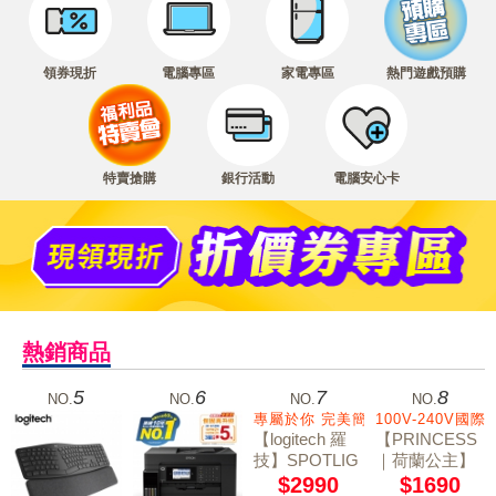
領券現折
電腦專區
家電專區
熱門遊戲預購
特賣搶購
銀行活動
電腦安心卡
熱銷商品
5
6
7
8
NO.
NO.
NO.
NO.
專屬於你 完美簡報
100V-240V
【logitech 羅
【PRINCESS
技】SPOTLIG
｜荷蘭公主】
HT簡報器-香
手持國際電壓
$2990
$1690