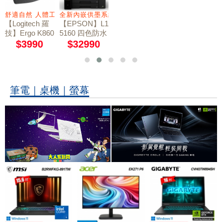
檳金
摺疊掛燙機 33
2853
牙傳輸功能
舒適自然 人體工學的打字體驗
全新內嵌供墨系統，方便注入墨水，不易漏墨
【Logitech 羅
【EPSON】L1
技】Ergo K860
5160 四色防水
藍牙人體工學
高速A3 連供複
$3990
$32990
鍵盤
合機
筆電｜桌機｜螢幕