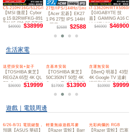
I/DP/IPS/Type-C
C5-210H/16G/512G/RTX5060/W11
i7-13620H/RTX5060/
27型/IPS/144Hz/1ms
【MSI 微星】Cybor
【GIGABYTE 技
【Acer 宏碁】EK27
g 15 B2RWFKG-891
嘉】GAMING A16 C
1 P6 27型 IPS 144H
TW 15.6吋 C5 RTX5
VHI3TW894SH 16吋
z 螢幕
$38999
$46900
$2588
$49900
$46900
$2688
060 電競筆電
i7 RTX5060 電競筆
電 鋼鐵黑
生活家電
送壁掛安裝+架子
含基本安裝
含運無安裝
【TOSHIBA 東芝】
【TOSHIBA 東芝】
【BenQ 明基】43型
REGZA 65型 4K QL
50C350NT 50型 4K
4K Google TV 追劇
ED Google TV 65M4
Google TV 液晶顯示
護眼顯示器 E43-745
$19999
$13900
$9999
$36900
$17900
$10900
50NT液晶顯示器｜
器｜含基本安裝
｜含運無安裝
含壁掛安裝+架子
遊戲｜電競周邊
6/26-8/31 電競鍵盤，登錄送ROG 20th限量鼠墊
輕量無線遊戲耳麥
光彩絢爛的 RGB
預購【ASUS 華碩】
【Razer 雷蛇】Barr
【Razer 雷蛇】巴塞