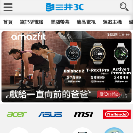
首頁
筆記型電腦
電腦螢幕
液晶電視
遊戲主機
鍵
2/15