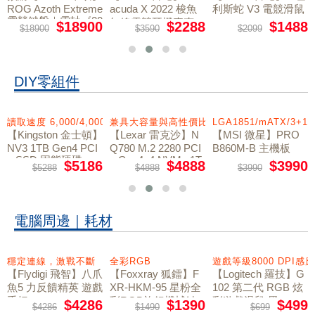
ROG Azoth Extreme
acuda X 2022 梭魚
利斯蛇 V3 電競滑鼠
電競鍵盤｜雪軸《20
無線電競耳機麥克
$18900
$2288
$1488
$18900
$3590
$2099
周年限量版》
風
DIY零組件
讀取速度 6,000/4,000MB/s
兼具大容量與高性價比
LGA1851/mATX/3+
【Kingston 金士頓】
【Lexar 雷克沙】N
【MSI 微星】PRO
NV3 1TB Gen4 PCI
Q780 M.2 2280 PCI
B860M-B 主機板
e SSD 固態硬碟
e Gen4x4 NVMe 1T
$5186
$4888
$3990
$5288
$4888
$3990
B 固態硬碟
電腦周邊｜耗材
職業選手共同開發
穩定連線，激戰不斷
全彩RGB
遊戲等級8000 DPI感
【Flydigi 飛智】八爪
【Foxxray 狐鐳】F
【Logitech 羅技】G
魚5 力反饋精英 遊戲
XR-HKM-95 星粉全
102 第二代 RGB 炫
手把
彩RGB旋鈕機械鍵
彩遊戲滑鼠 黑
$4286
$1390
$499
$4286
$1490
$699
盤-青軸