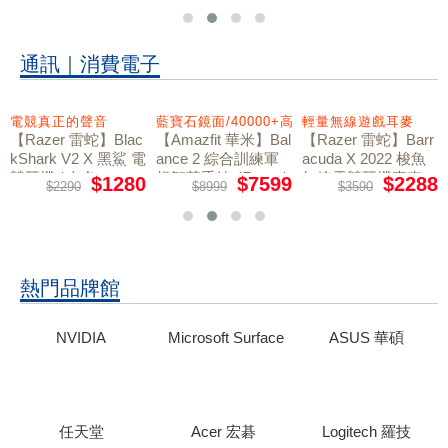
通訊｜消費電子
電競真正的聲音
藍寶石鏡面/40000+高爾夫球場地圖/45M休
輕量無線遊戲耳麥
【Razer 雷蛇】Blac
【Amazfit 華米】Bal
【Razer 雷蛇】Barr
kShark V2 X 黑鯊 電
ance 2 綜合訓練軍
acuda X 2022 梭魚
競耳機 / 白色
規智慧手錶 47mm｜
無線電競耳機麥克
$1280
$7599
$2288
$2290
$8999
$3590
黑色
風
熱門品牌館
NVIDIA
Microsoft Surface
ASUS 華碩
任天堂
Acer 宏碁
Logitech 羅技