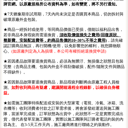
牌官網。以原廠規格所公布資料為準，如有變更，將不另行通知。
★7天猶豫期非試用期，7天內尚未決定是否購買本商品，切勿拆封與
破壞原廠外盒包裝。
★商品一經拆封或使用，等同商品價值已受損，僅能以福利品出售，
若非商品本身瑕疵而需退換貨，
須收取價值損失之費用(回復原狀、
整新費、安裝配送費等，約商品售價的10~30%不等之費用)
，請先確
認訂購商品無誤，再行開機/使用，以免影響您的權利，祝您購物順
心。
(如原廠判定為人為損壞，本公司有權拒絕退換貨申請)
★若因產品故障要退換貨商品，必須為無髒汙、無損傷之狀態且包裝
完整（含商品主機、包裝內外盒不得刮傷破損，配件/隨附文件與贈品
不得缺件）。
★若因新品故障要退換貨商品，新品瑕疵判斷將由原廠工程人員檢
測。
如對收到商品有疑慮，建議開箱過程全程錄影，以確保自身權
益。
★如需施工團隊特殊配送或安裝的大型家電（電視、冷氣、冰箱、洗
衣機等）收到消費者付款之訂單需求後，將會派發給運送與施工團
隊，當派單完成後，訂單狀態為出貨中，此狀態不一定是實際完成出
貨，僅代表發單至施工團隊，實際以施工團隊與訂購者電話約裝的內
容為主。 在3-5天工作天內，施工廠商將進行聯絡之約裝動作。