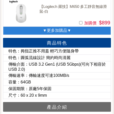
【Logitech 羅技】M650 多工靜音無線滑
鼠-白
$899
加購價
▼更多加購品▼
商品特色
特色：拇指正推不用蓋 輕巧方便隨身帶
特色：圓弧流線設計 簡約時尚清麗
傳輸介面：USB 3.2 Gen1 (USB 5Gbps)(可向下相容於
USB 2.0)
傳輸速率：傳輸速度可達100MB/s
容量：64GB
保固期限：原廠5年保固
尺寸：60 x 20 x 9mm
產品介紹