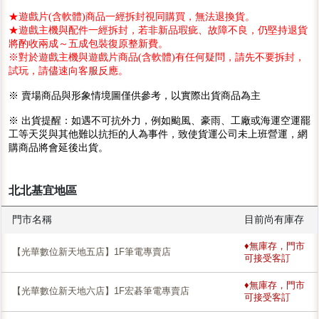
★遊戲片(含軟體)商品一經拆封視同購買，無法退換貨。
★遊戲主機與配件一經拆封，若非新品瑕疵、故障不良，仍堅持退貨
將酌收兩成～五成包裝復原整新費。
※對於遊戲主機與遊戲片商品(含軟體)有任何疑問，請先不要拆封，
試玩，請儘速向客服反應。
※ 賣場商品與形象情境圖僅供參考，以實際出貨商品為主
※ 出貨提醒：如遇不可抗外力，例如颱風、豪雨、工廠或海運空運罷
工等天災與其他難以抗拒的人為事件，致使貨運公司未上班營運，網
購商品將會延後出貨。
北北基宜地區
門市名稱
目前尚有庫存
♦無庫存，門市
【光華數位新天地五店】1F筆電專賣店
可接受客訂
♦無庫存，門市
【光華數位新天地六店】1F宏碁筆電專賣店
可接受客訂