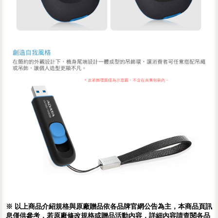
※ 以上商品介紹規格與原廠贈品依各品牌官網公告為主，本商品頁訊
息僅供參考，若原廠修改規格或贈品活動內容，詳細內容請查閱各品