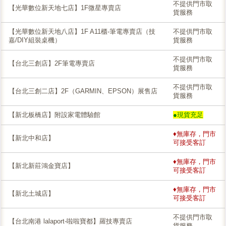
不提供門市取
【光華數位新天地七店】1F微星專賣店
貨服務
【光華數位新天地八店】1F A11櫃-筆電專賣店（技
不提供門市取
嘉/DIY組裝桌機）
貨服務
不提供門市取
【台北三創店】2F筆電專賣店
貨服務
不提供門市取
【台北三創二店】2F（GARMIN、EPSON）展售店
貨服務
【新北板橋店】附設家電體驗館
●現貨充足
♦無庫存，門市
【新北中和店】
可接受客訂
♦無庫存，門市
【新北新莊鴻金寶店】
可接受客訂
♦無庫存，門市
【新北土城店】
可接受客訂
不提供門市取
【台北南港 lalaport-啦啦寶都】羅技專賣店
貨服務