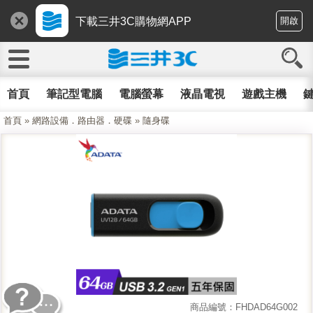
下載三井3C購物網APP
開啟
首頁
筆記型電腦
電腦螢幕
液晶電視
遊戲主機
鍵
首頁
»
網路設備．路由器．硬碟
»
隨身碟
商品編號：FHDAD64G002