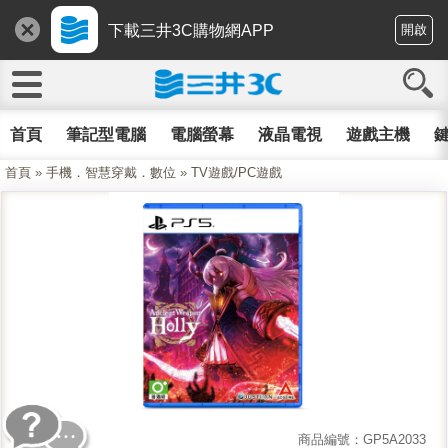
下載三井3C購物網APP
開啟
首頁
筆記型電腦
電腦螢幕
液晶電視
遊戲主機
鍵
首頁
»
手機．智慧穿戴．數位
»
TV遊戲/PC遊戲
商品編號：GP5A2033