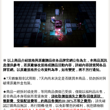
※ 以上商品介紹規格與原廠贈品依各品牌官網公告為主，本商品頁訊
息僅供參考，若原廠修改規格或贈品活動內容，詳細內容請查閱各品
牌官網。以原廠規格所公布資料為準，如有變更，將不另行通知。
★7天猶豫期非試用期，7天內尚未決定是否購買本商品，切勿拆封與
破壞原廠外盒包裝。
★商品一經拆封或使用，等同商品價值已受損，僅能以福利品出售，
若非商品本身瑕疵而需退換貨，
須收取價值損失之費用(回復原狀、
整新費、安裝配送費等，約商品售價的10~30%不等之費用)
，請先確
認訂購商品無誤，再行開機/使用，以免影響您的權利，祝您購物順