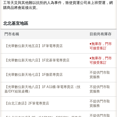
工等天災與其他難以抗拒的人為事件，致使貨運公司未上班營運，網
購商品將會延後出貨。
北北基宜地區
門市名稱
目前尚有庫存
♦無庫存，門市
【光華數位新天地五店】1F筆電專賣店
可接受客訂
♦無庫存，門市
【光華數位新天地六店】1F宏碁筆電專賣店
可接受客訂
不提供門市取
【光華數位新天地七店】1F微星專賣店
貨服務
【光華數位新天地八店】1F A11櫃-筆電專賣店（技
不提供門市取
嘉/DIY組裝桌機）
貨服務
不提供門市取
【台北三創店】2F筆電專賣店
貨服務
不提供門市取