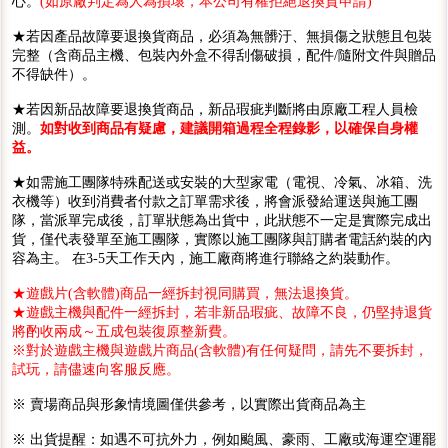
心。
(如原廠判定為人為損壞，本公司有權拒絕退換貨申請)
★若因產品故障要退換貨商品，必須為無髒汙、無損傷之狀態且包裝
完整（含商品主機、包裝內外盒不得刮傷破損，配件/隨附文件與贈品
不得缺件）。
★若因新品故障要退換貨商品，新品瑕疵判斷將由原廠工程人員檢
測。
如對收到商品有疑慮，建議開箱過程全程錄影，以確保自身權
益。
★如需施工團隊特殊配送或安裝的大型家電（電視、冷氣、冰箱、洗
衣機等）收到消費者付款之訂單需求後，將會派發給運送與施工團
隊，當派單完成後，訂單狀態為出貨中，此狀態不一定是實際完成出
貨，僅代表發單至施工團隊，實際以施工團隊與訂購者電話約裝的內
容為主。 在3-5天工作天內，施工廠商將進行聯絡之約裝動作。
★遊戲片(含軟體)商品一經拆封視同購買，無法退換貨。
★遊戲主機與配件一經拆封，若非新品瑕疵、故障不良，仍堅持退貨
將酌收兩成～五成包裝復原整新費。
※對於遊戲主機與遊戲片商品(含軟體)有任何疑問，請先不要拆封，
試玩，請儘速向客服反應。
※ 賣場商品與形象情境圖僅供參考，以實際出貨商品為主
※ 出貨提醒：如遇不可抗外力，例如颱風、豪雨、工廠或海運空運罷