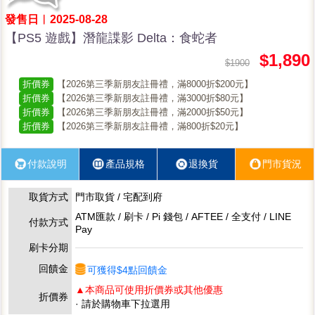
發售日︱2025-08-28
【PS5 遊戲】潛龍諜影 Delta：食蛇者
$1,890
$1900
折價券
【2026第三季新朋友註冊禮，滿8000折$200元】
折價券
【2026第三季新朋友註冊禮，滿3000折$80元】
折價券
【2026第三季新朋友註冊禮，滿2000折$50元】
折價券
【2026第三季新朋友註冊禮，滿800折$20元】
付款說明
產品規格
退換貨
門市貨況
取貨方式
門市取貨 / 宅配到府
ATM匯款 / 刷卡 / Pi 錢包 / AFTEE / 全支付 / LINE
付款方式
Pay
刷卡分期
回饋金
可獲得$4點回饋金
▲本商品可使用折價券或其他優惠
折價券
· 請於購物車下拉選用