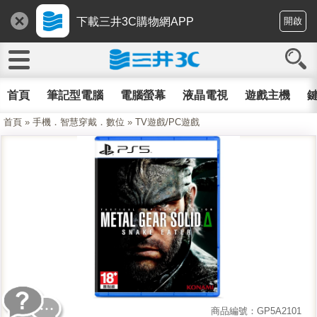
下載三井3C購物網APP
開啟
首頁
筆記型電腦
電腦螢幕
液晶電視
遊戲主機
鍵
首頁
»
手機．智慧穿戴．數位
»
TV遊戲/PC遊戲
商品編號：GP5A2101