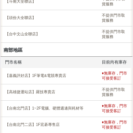
【斗南大全聯店】
貨服務
不提供門市取
【頭份大全聯店】
貨服務
不提供門市取
【台中文山全聯店】
貨服務
南部地區
門市名稱
目前尚有庫存
♦無庫存，門市
【嘉義評好店】1F筆電&電競專賣店
可接受客訂
不提供門市取
【高雄捷運站店】羅技專賣店
貨服務
♦無庫存，門市
【台南北門店】1~2F電腦、硬體週邊與耗材等
可接受客訂
♦無庫存，門市
【台南北門二店】1F宏碁專售店
可接受客訂