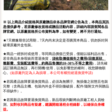
※ 以上商品介紹規格與原廠贈品依各品牌官網公告為主，本商品頁訊
息僅供參考，若原廠修改規格或贈品活動內容，詳細內容請查閱各品
牌官網。以原廠規格所公布資料為準，如有變更，將不另行通知。
★7天猶豫期非試用期，7天內尚未決定是否購買本商品，切勿拆封與
破壞原廠外盒包裝。
★商品一經拆封或使用，等同商品價值已受損，僅能以福利品出售，
若非商品本身瑕疵而需退換貨，
須收取價值損失之費用(回復原狀、
整新費、安裝配送費等，約商品售價的10~30%不等之費用)
，請先確
認訂購商品無誤，再行開機/使用，以免影響您的權利，祝您購物順
心。
(如原廠判定為人為損壞，本公司有權拒絕退換貨申請)
★若因產品故障要退換貨商品，必須為無髒汙、無損傷之狀態且包裝
完整（含商品主機、包裝內外盒不得刮傷破損，配件/隨附文件與贈品
不得缺件）。
★若因新品故障要退換貨商品，新品瑕疵判斷將由原廠工程人員檢
測。
如對收到商品有疑慮，建議開箱過程全程錄影，以確保自身權
益。