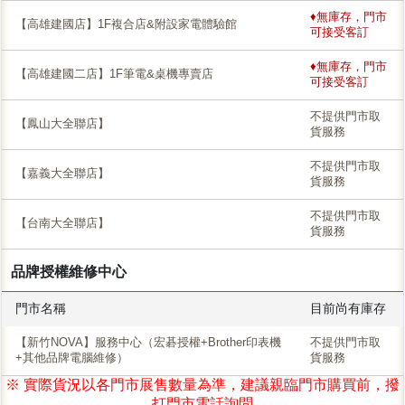
♦無庫存，門市
【高雄建國店】1F複合店&附設家電體驗館
可接受客訂
♦無庫存，門市
【高雄建國二店】1F筆電&桌機專賣店
可接受客訂
不提供門市取
【鳳山大全聯店】
貨服務
不提供門市取
【嘉義大全聯店】
貨服務
不提供門市取
【台南大全聯店】
貨服務
品牌授權維修中心
門市名稱
目前尚有庫存
【新竹NOVA】服務中心（宏碁授權+Brother印表機
不提供門市取
+其他品牌電腦維修）
貨服務
※ 實際貨況以各門市展售數量為準，建議親臨門市購買前，撥
打門市電話詢問