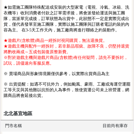
★如需施工團隊特殊配送或安裝的大型家電（電視、冷氣、冰箱、洗
衣機等）收到消費者付款之訂單需求後，將會派發給運送與施工團
隊，當派單完成後，訂單狀態為出貨中，此狀態不一定是實際完成出
貨，僅代表發單至施工團隊，實際以施工團隊與訂購者電話約裝的內
容為主。 在3-5天工作天內，施工廠商將進行聯絡之約裝動作。
★遊戲片(含軟體)商品一經拆封視同購買，無法退換貨。
★遊戲主機與配件一經拆封，若非新品瑕疵、故障不良，仍堅持退貨
將酌收兩成～五成包裝復原整新費。
※對於遊戲主機與遊戲片商品(含軟體)有任何疑問，請先不要拆封，
試玩，請儘速向客服反應。
※ 賣場商品與形象情境圖僅供參考，以實際出貨商品為主
※ 出貨提醒：如遇不可抗外力，例如颱風、豪雨、工廠或海運空運罷
工等天災與其他難以抗拒的人為事件，致使貨運公司未上班營運，網
購商品將會延後出貨。
北北基宜地區
門市名稱
目前尚有庫存