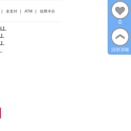
| 全支付
| ATM
| 信用卡分
0
0元】
元】
元】
】