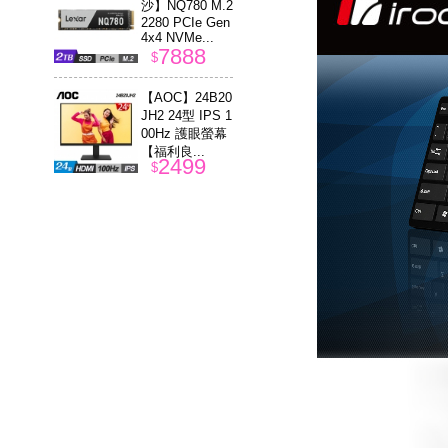
沙】NQ780 M.2
2280 PCIe Gen
4x4 NVMe...
7888
$
【AOC】24B20
JH2 24型 IPS 1
00Hz 護眼螢幕
【福利良...
2499
$
【RASTO 中
景】AZ8 16W
雙UV誘蚊燈管
立掛兩用電擊
1280
$
式...