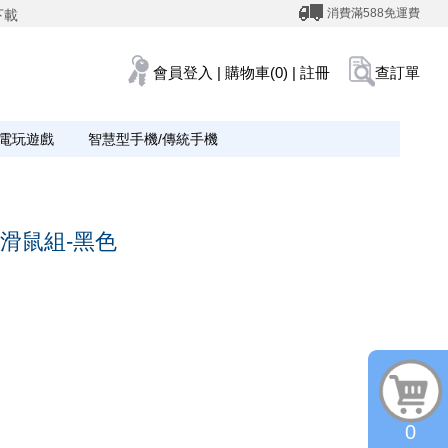
消費滿588免運費
下載
會員登入
|
購物車(0)
|
註冊
查訂單
電玩遊戲
智慧型手機/傳統手機
鍵盤滑鼠組-黑色
0