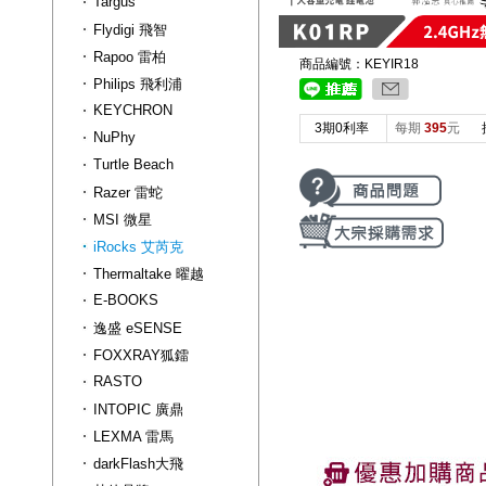
Targus
Flydigi 飛智
Rapoo 雷柏
商品編號：KEYIR18
Philips 飛利浦
KEYCHRON
3期0利率
每期
395
元
NuPhy
Turtle Beach
Razer 雷蛇
MSI 微星
iRocks 艾芮克
Thermaltake 曜越
E-BOOKS
逸盛 eSENSE
FOXXRAY狐鐳
RASTO
INTOPIC 廣鼎
LEXMA 雷馬
darkFlash大飛