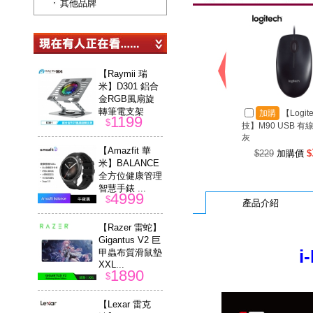
其他品牌
【Raymii 瑞
米】D301 鋁合
金RGB風扇旋
轉筆電支架
加購
【Logit
1199
$
技】M90 USB 有
灰
【Amazfit 華
$229
加購價
$
米】BALANCE
全方位健康管理
智慧手錶 ...
4999
$
產品介紹
【Razer 雷蛇】
Gigantus V2 巨
i
甲蟲布質滑鼠墊
XXL...
1890
$
【Lexar 雷克