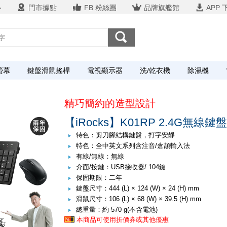
心
門市據點
FB 粉絲團
品牌旗艦館
APP 
螢幕
鍵盤滑鼠搖桿
電視顯示器
洗/乾衣機
除濕機
精巧簡約的造型設計
【iRocks】K01RP 2.4G無線
特色：剪刀腳結構鍵盤，打字安靜
特色：全中英文系列含注音/倉頡輸入法
有線/無線：無線
介面/按鍵：USB接收器/ 104鍵
保固期限：二年
鍵盤尺寸：444 (L) × 124 (W) × 24 (H) mm
滑鼠尺寸：106 (L) × 68 (W) × 39.5 (H) mm
總重量：約 570 g(不含電池)
本商品可使用折價券或其他優惠