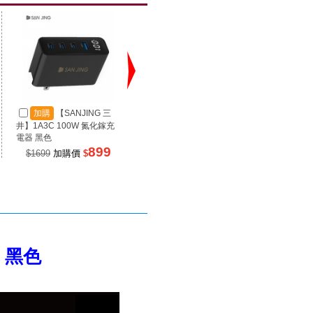
加購
【SANJING 三
加購
【SANJING 三
加
井】1A3C 100W 氮化鎵充
井】1A2C 67W 氮化鎵充電
井】RP
電器 黑色
器 黑色
源 100
899
499
$1699
加購價
$
$990
加購價
$
$99
- 黑色