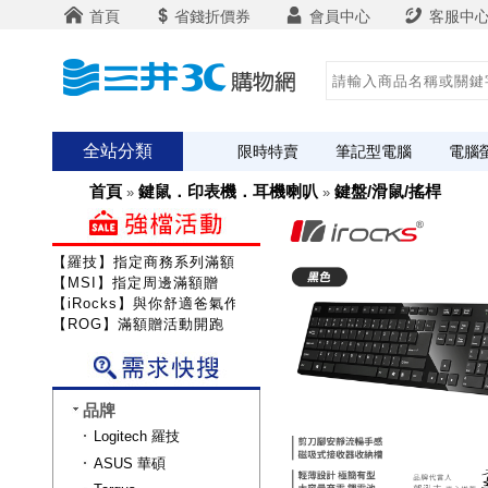
首頁
省錢折價券
會員中心
客服中
全站分類
限時特賣
筆記型電腦
電腦
首頁
鍵鼠．印表機．耳機喇叭
鍵盤/滑鼠/搖桿
»
»
【羅技】指定商務系列滿額送咖啡
【MSI】指定周邊滿額贈
【iRocks】與你舒適爸氣作戰!
【ROG】滿額贈活動開跑
品牌
Logitech 羅技
ASUS 華碩