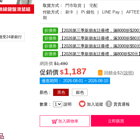
取貨方式：
門市取貨
|
宅配
付款方式：
刷卡
| Pi 錢包
| LINE Pay
| AFTEE
期
折價券
【2026第三季新朋友註冊禮，滿8000折$20
接受24家銀行
折價券
【2026第三季新朋友註冊禮，滿3000折$80
折價券
【2026第三季新朋友註冊禮，滿2000折$50
折價券
【2026第三季新朋友註冊禮，滿800折$20元
網路價
$1,490
1,187
促銷價
$
回饋金$2(
說明
)
優惠期間：
2026-08-01 ~ 2026-08-10
顏色：
黑色
銀色
數量：
說明
加入追蹤
賣貴通報
加入購物車
立即購買