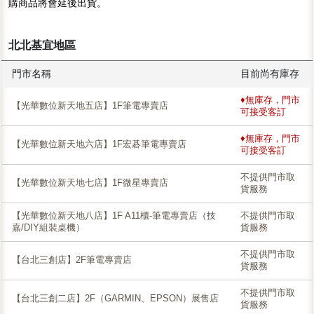
購商品將會延後出貨。
北北基宜地區
門市名稱
目前尚有庫存
♦無庫存，門市
【光華數位新天地五店】1F筆電專賣店
可接受客訂
♦無庫存，門市
【光華數位新天地六店】1F宏碁筆電專賣店
可接受客訂
不提供門市取
【光華數位新天地七店】1F微星專賣店
貨服務
【光華數位新天地八店】1F A11櫃-筆電專賣店（技
不提供門市取
嘉/DIY組裝桌機）
貨服務
不提供門市取
【台北三創店】2F筆電專賣店
貨服務
不提供門市取
【台北三創二店】2F（GARMIN、EPSON）展售店
貨服務