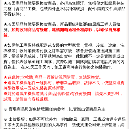
★若因產品故障要退換貨商品，必須為無髒汙、無損傷之狀態且包裝
完整（含商品主機、包裝內外盒不得刮傷破損，配件/隨附文件與贈品
不得缺件）。
★若因新品故障要退換貨商品，新品瑕疵判斷將由原廠工程人員檢
測。
如對收到商品有疑慮，建議開箱過程全程錄影，以確保自身權
益。
★如需施工團隊特殊配送或安裝的大型家電（電視、冷氣、冰箱、洗
衣機等）收到消費者付款之訂單需求後，將會派發給運送與施工團
隊，當派單完成後，訂單狀態為出貨中，此狀態不一定是實際完成出
貨，僅代表發單至施工團隊，實際以施工團隊與訂購者電話約裝的內
容為主。 在3-5天工作天內，施工廠商將進行聯絡之約裝動作。
★遊戲片(含軟體)商品一經拆封視同購買，無法退換貨。
★遊戲主機與配件一經拆封，若非新品瑕疵、故障不良，仍堅持退貨
將酌收兩成～五成包裝復原整新費。
※對於遊戲主機與遊戲片商品(含軟體)有任何疑問，請先不要拆封，
試玩，請儘速向客服反應。
※ 賣場商品與形象情境圖僅供參考，以實際出貨商品為主
※ 出貨提醒：如遇不可抗外力，例如颱風、豪雨、工廠或海運空運罷
工等天災與其他難以抗拒的人為事件，致使貨運公司未上班營運，網