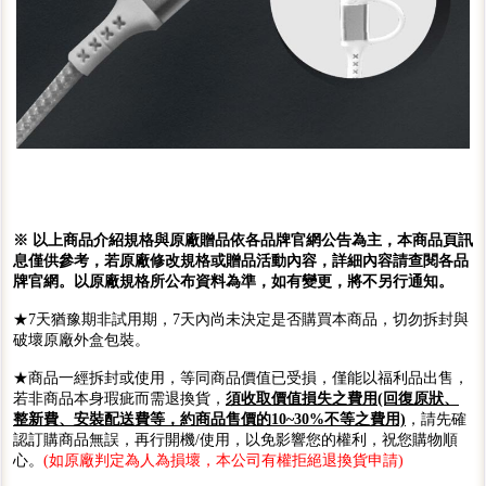
※ 以上商品介紹規格與原廠贈品依各品牌官網公告為主，本商品頁訊
息僅供參考，若原廠修改規格或贈品活動內容，詳細內容請查閱各品
牌官網。以原廠規格所公布資料為準，如有變更，將不另行通知。
★7天猶豫期非試用期，7天內尚未決定是否購買本商品，切勿拆封與
破壞原廠外盒包裝。
★商品一經拆封或使用，等同商品價值已受損，僅能以福利品出售，
若非商品本身瑕疵而需退換貨，
須收取價值損失之費用(回復原狀、
整新費、安裝配送費等，約商品售價的10~30%不等之費用)
，請先確
認訂購商品無誤，再行開機/使用，以免影響您的權利，祝您購物順
心。
(如原廠判定為人為損壞，本公司有權拒絕退換貨申請)