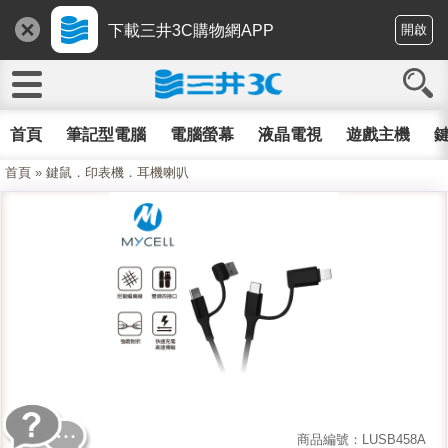
下載三井3C購物網APP
開啟
首頁
筆記型電腦
電腦螢幕
液晶電視
遊戲主機
鍵
首頁
»
鍵鼠．印表機．耳機喇叭
商品編號：LUSB458A