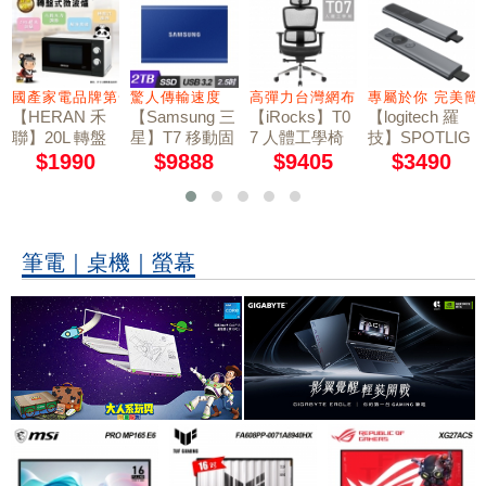
 控制器，發掘更深度的遊戲體驗
國產家電品牌第一首選
驚人傳輸速度
高彈力台灣網布 4D大面積扶手
專屬於你 完美簡
【HERAN 禾
【Samsung 三
【iRocks】T0
【logitech 羅
聯】20L 轉盤
星】T7 移動固
7 人體工學椅
技】SPOTLIG
式微波爐 20G
態硬碟 外接SS
石墨黑
HT簡報器-質
$1990
$9888
$9405
$3490
5T-HMO
D 2TB 靛青藍
感灰
筆電｜桌機｜螢幕