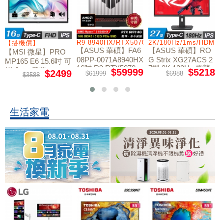
/RTX5060/W11
R9 8940HX/RTX5070/512GB/16G
2K/180Hz/1ms/HDMI
【搭機價】
【ASUS 華碩】FA6
【ASUS 華碩】RO
【MSI 微星】PRO
08PP-0071A8940HX
G Strix XG27ACS 2
MP165 E6 15.6吋 可
16吋 R9 RTX5070
7型 2K 180Hz 電競
攜式IPS螢幕
$59999
$5218
$2499
$61999
$6988
$3588
電競筆電
螢幕
生活家電