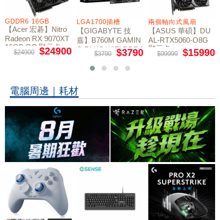
GDDR6 16GB
LGA1700插槽
兩個軸向式風扇
【Acer 宏碁】Nitro
【GIGABYTE 技
【ASUS 華碩】DU
Radeon RX 9070XT
嘉】B760M GAMIN
AL-RTX5060-O8G
16GB OC 顯示卡
顯示卡
G PLUS WIFI DDR4
$24900
$3790
$15990
$24900
$3790
$99999
主機板
電腦周邊｜耗材