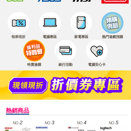
領券現折
電腦專區
家電專區
熱門遊戲預購
特賣搶購
銀行活動
電腦安心卡
熱銷商品
2
3
4
5
NO.
NO.
NO.
NO.