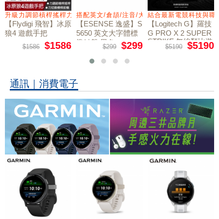
量鼠墊
升級力調節槓桿搖桿力切換扳機
搭配英文/倉頡/注音/大易
結合最新電競科技與職
【Flydigi 飛智】冰原
【ESENSE 逸盛】S
【Logitech G】羅技
狼4 遊戲手把
5650 英文大字體標
G PRO X 2 SUPER
STRIKE 無線類比遊
準鍵盤 黑色
$1586
$299
$5190
$1586
$299
$5190
戲滑鼠
通訊｜消費電子