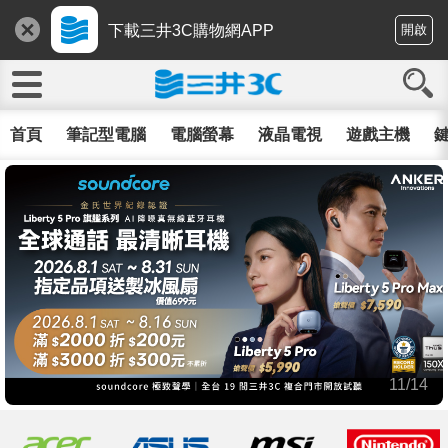
下載三井3C購物網APP
開啟
首頁
筆記型電腦
電腦螢幕
液晶電視
遊戲主機
鍵
11/14