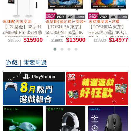
+好禮
單純配送無安裝
送壁掛(固定式)+安裝+好禮贈
送壁掛安裝+好禮
【LG 樂金】32型 H
【TOSHIBA 東芝】
【TOSHIBA 東芝】
oMIE機 Pro 3S 移動
55C350NT 55型 4K
REGZA 55型 4K QL
式智慧聯網螢幕組｜
Google TV 液晶顯示
ED Google TV 55M4
$15900
$13900
$14977
$15900
$19900
$19900
50NT液晶顯示器｜
單純配送
器｜含壁掛(固定式)
含壁掛(固定式)+安
+安裝
裝
遊戲｜電競周邊