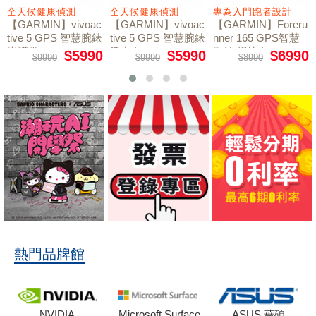
全天候健康偵測
全天候健康偵測
專為入門跑者設計
【GARMIN】vivoac
【GARMIN】vivoac
【GARMIN】Foreru
tive 5 GPS 智慧腕錶
tive 5 GPS 智慧腕錶
nner 165 GPS智慧
光譜黑
活力白
跑錶 暢快白
$5990
$5990
$6990
$9990
$9990
$8990
熱門品牌館
NVIDIA
Microsoft Surface
ASUS 華碩