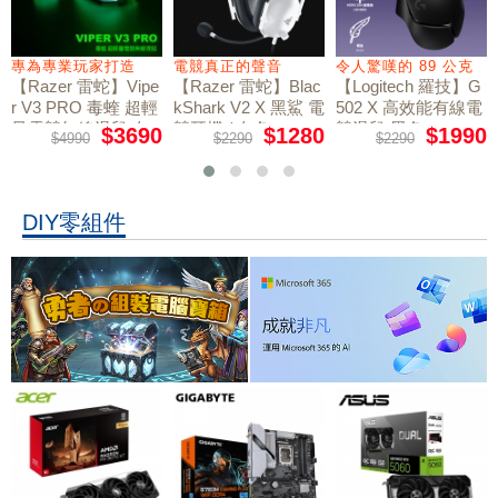
專為專業玩家打造
電競真正的聲音
令人驚嘆的 89 公克
【Razer 雷蛇】Vipe
【Razer 雷蛇】Blac
【Logitech 羅技】G
r V3 PRO 毒蝰 超輕
kShark V2 X 黑鯊 電
502 X 高效能有線電
量電競無線滑鼠 白
競耳機 / 白色
競滑鼠 黑色
$3690
$1280
$1990
$4990
$2290
$2290
色
DIY零組件