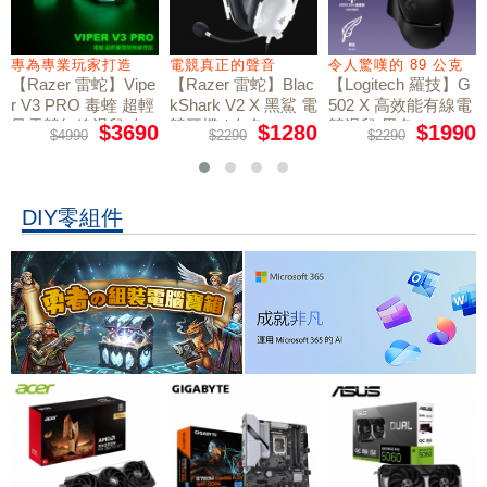
專為專業玩家打造
電競真正的聲音
令人驚嘆的 89 公克
【Razer 雷蛇】Vipe
【Razer 雷蛇】Blac
【Logitech 羅技】G
r V3 PRO 毒蝰 超輕
kShark V2 X 黑鯊 電
502 X 高效能有線電
量電競無線滑鼠 白
競耳機 / 白色
競滑鼠 黑色
$3690
$1280
$1990
$4990
$2290
$2290
色
DIY零組件