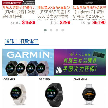
量鼠墊
升級力調節槓桿搖桿力切換扳機
搭配英文/倉頡/注音/大易
結合最新電競科技與職
【Flydigi 飛智】冰原
【ESENSE 逸盛】S
【Logitech G】羅技
狼4 遊戲手把
5650 英文大字體標
G PRO X 2 SUPER
STRIKE 無線類比遊
準鍵盤 黑色
$1586
$299
$5190
$1586
$299
$5190
戲滑鼠
通訊｜消費電子