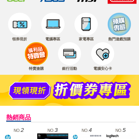
領券現折
電腦專區
家電專區
熱門遊戲預購
特賣搶購
銀行活動
電腦安心卡
熱銷商品
2
3
4
5
NO.
NO.
NO.
NO.