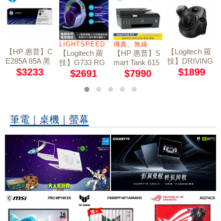
LIGHTSPEED 7.1 聲道
傳真、無線
【HP 惠普】C
【Logitech 羅
【Logitech 羅
【HP 惠普】S
E285A 85A 黑
技】DRIVING
技】G733 RG
mart Tank 615
色碳粉匣
FORCE SHIF
$3233
連供傳真印表
$1899
B炫光無線電
$2691
$7990
TER 換檔變速
機 All-in-One
競耳機麥克風 /
器
莫蘭紫
筆電｜桌機｜螢幕