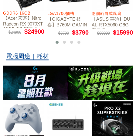
GDDR6 16GB
LGA1700插槽
兩個軸向式風扇
【Acer 宏碁】Nitro
【GIGABYTE 技
【ASUS 華碩】DU
Radeon RX 9070XT
嘉】B760M GAMIN
AL-RTX5060-O8G
16GB OC 顯示卡
顯示卡
G PLUS WIFI DDR4
$24900
$3790
$15990
$24900
$3790
$99999
主機板
電腦周邊｜耗材