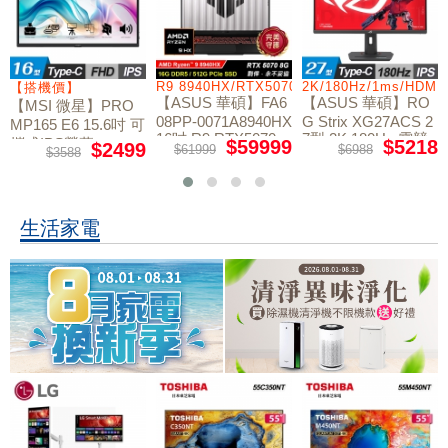
/RTX5060/W11
R9 8940HX/RTX5070/512GB/16G
2K/180Hz/1ms/HDMI
【搭機價】
【ASUS 華碩】FA6
【ASUS 華碩】RO
【MSI 微星】PRO
08PP-0071A8940HX
G Strix XG27ACS 2
MP165 E6 15.6吋 可
16吋 R9 RTX5070
7型 2K 180Hz 電競
攜式IPS螢幕
$59999
$5218
$2499
$61999
$6988
$3588
電競筆電
螢幕
生活家電