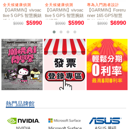
全天候健康偵測
全天候健康偵測
專為入門跑者設計
【GARMIN】vivoac
【GARMIN】vivoac
【GARMIN】Foreru
tive 5 GPS 智慧腕錶
tive 5 GPS 智慧腕錶
nner 165 GPS智慧
活力白
光譜黑
跑錶 暢快白
$5990
$5990
$6990
$9990
$9990
$8990
熱門品牌館
NVIDIA
Microsoft Surface
ASUS 華碩