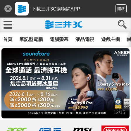
下載三井3C購物網APP
開啟
首頁
筆記型電腦
電腦螢幕
液晶電視
遊戲主機
鍵
12/15