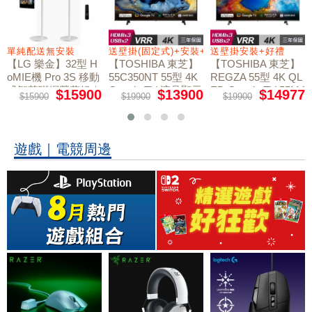
+好禮
單純配送無安裝
送壁掛(固定式)+安裝+好禮贈
送壁掛安裝+好禮
【LG 樂金】32型 H
【TOSHIBA 東芝】
【TOSHIBA 東芝】
oMIE機 Pro 3S 移動
55C350NT 55型 4K
REGZA 55型 4K QL
式智慧聯網螢幕組｜
Google TV 液晶顯示
ED Google TV 55M4
$15900
$13900
$14977
$15900
$19900
$19900
50NT液晶顯示器｜
單純配送
器｜含壁掛(固定式)
含壁掛(固定式)+安
+安裝
裝
遊戲｜電競周邊